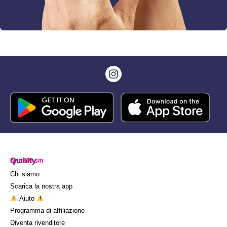
Quibity
by eSIM.sm
Chi siamo
Scarica la nostra app
Aiuto
Programma di affiliazione
Diventa rivenditore