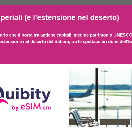
mperiali (e l’estensione nel deserto)
nerario che ti porta tra antiche capitali, medine patrimonio UNESCO
'estensione nel deserto del Sahara, tra le spettacolari dune dell'