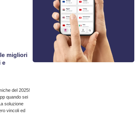
e migliori
i e
miche del 2025!
 app quando sei
 La soluzione
ero vincoli ed