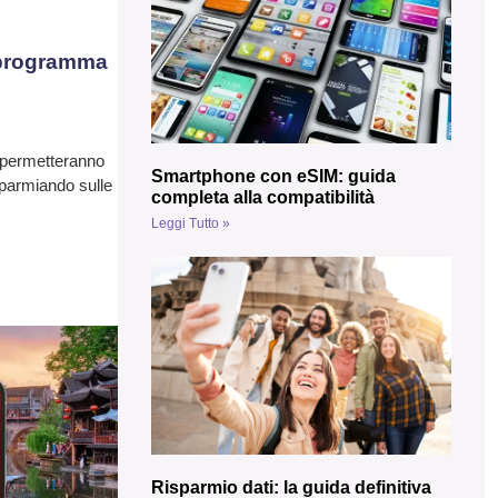
– programma
ti permetteranno
Smartphone con eSIM: guida
sparmiando sulle
completa alla compatibilità
Leggi Tutto »
Risparmio dati: la guida definitiva