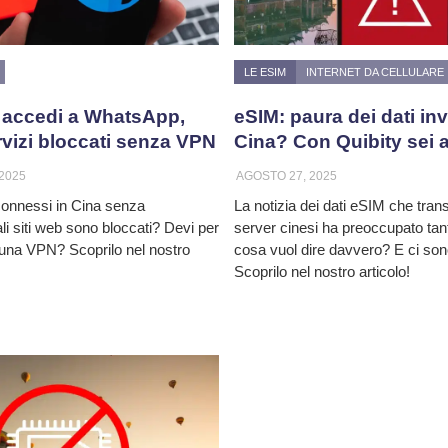
LE ESIM
INTERNET DA CELLULARE
 accedi a WhatsApp,
eSIM: paura dei dati invi
rvizi bloccati senza VPN
Cina? Con Quibity sei a
2025
AGOSTO 27, 2025
onnessi in Cina senza
La notizia dei dati eSIM che tran
li siti web sono bloccati? Devi per
server cinesi ha preoccupato tant
e una VPN? Scoprilo nel nostro
cosa vuol dire davvero? E ci son
Scoprilo nel nostro articolo!