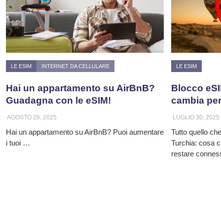
LE ESIM
INTERNET DA CELLULARE
LE ESIM
Hai un appartamento su AirBnB?
Blocco eSI
Guadagna con le eSIM!
cambia per 
AGOSTO 26, 2025
LUGLIO 30, 2025
Hai un appartamento su AirBnB? Puoi aumentare
Tutto quello ch
i tuoi …
Turchia: cosa c
restare conness