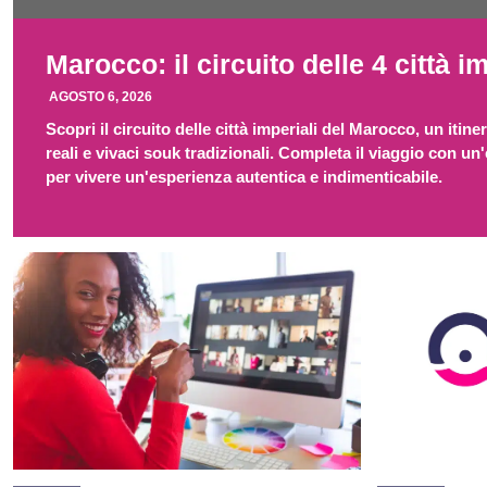
Marocco: il circuito delle 4 città i
AGOSTO 6, 2026
Scopri il circuito delle città imperiali del Marocco, un iti
reali e vivaci souk tradizionali. Completa il viaggio con un
per vivere un'esperienza autentica e indimenticabile.