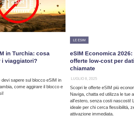
LE ESIM
M in Turchia: cosa
eSIM Economica 2026: l
i viaggiatori?
offerte low-cost per dat
chiamate
LUGLIO 8, 2025
e devi sapere sul blocco eSIM in
ambia, come aggirare il blocco e
Scopri le offerte eSIM più econo
i!
Naviga, chatta ed utilizza le tue
all'estero, senza costi nascosti!
ideale per chi cerca flessibilità, z
attivazione immediata.