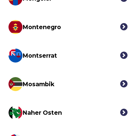
Montenegro
Montserrat
Mosambik
Naher Osten