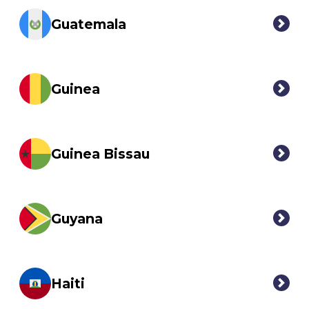
Guatemala
Guinea
Guinea Bissau
Guyana
Haiti