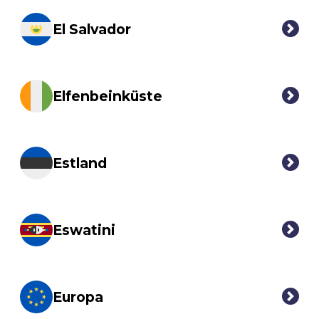
El Salvador
Elfenbeinküste
Estland
Eswatini
Europa