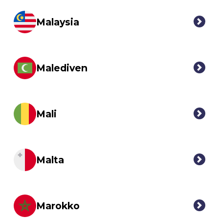
Malaysia
Malediven
Mali
Malta
Marokko