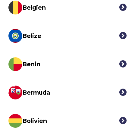
Belgien
Belize
Benin
Bermuda
Bolivien