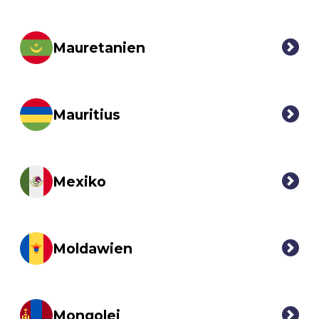
Mauretanien
Mauritius
Mexiko
Moldawien
Mongolei