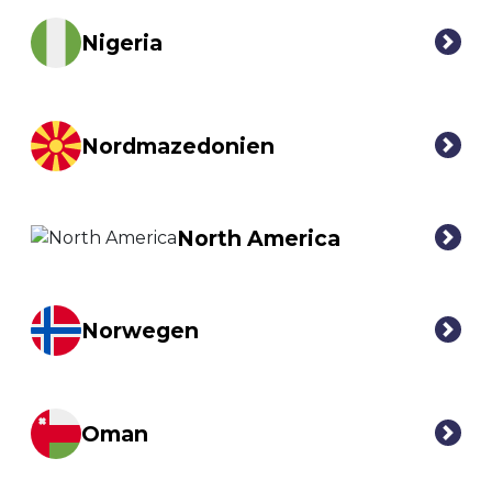
Nigeria
Nordmazedonien
North America
Norwegen
Oman