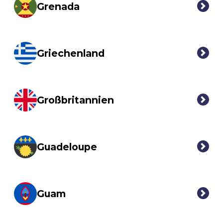
Grenada
Griechenland
Großbritannien
Guadeloupe
Guam