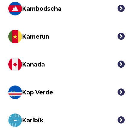
Kambodscha
Kamerun
Kanada
Kap Verde
Karibik