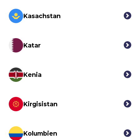
Kasachstan
Katar
Kenia
Kirgisistan
Kolumbien