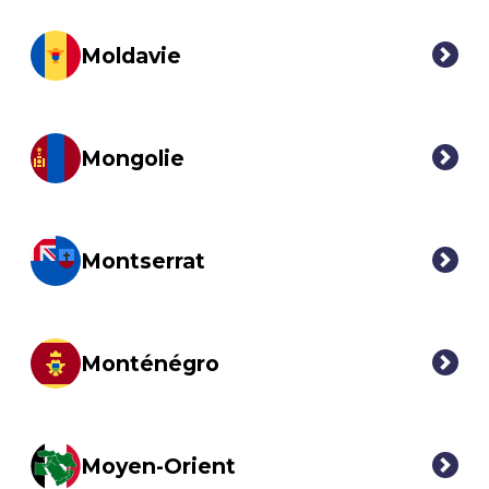
Moldavie
Mongolie
Montserrat
Monténégro
Moyen-Orient