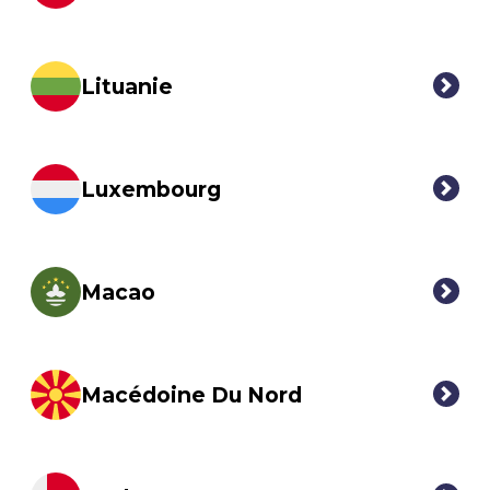
Lituanie
Luxembourg
Macao
Macédoine Du Nord