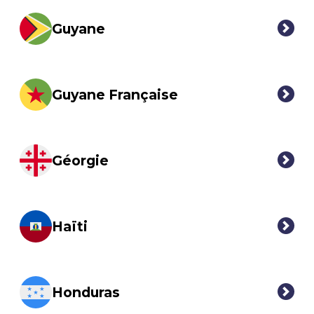
Guyane
Guyane Française
Géorgie
Haïti
Honduras