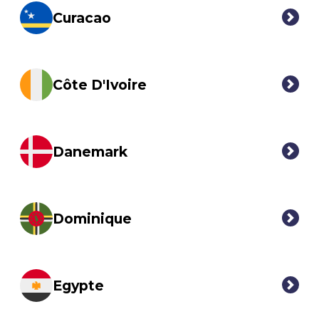
Curacao
Côte D'Ivoire
Danemark
Dominique
Egypte