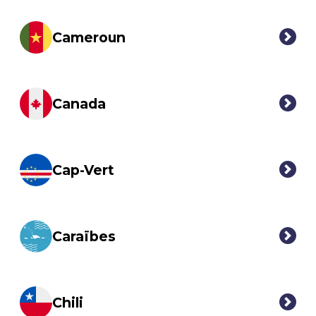
Cameroun
Canada
Cap-Vert
Caraïbes
Chili