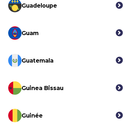
Guadeloupe
Guam
Guatemala
Guinea Bissau
Guinée