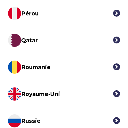
Pérou
Qatar
Roumanie
Royaume-Uni
Russie