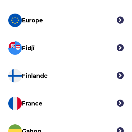
Europe
Fidji
Finlande
France
Gabon