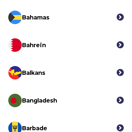
Bahamas
Bahreïn
Balkans
Bangladesh
Barbade