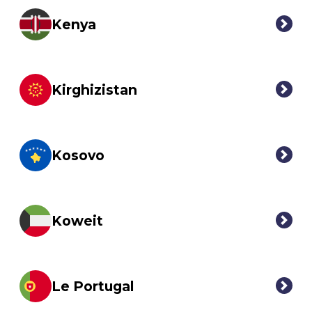
Kenya
Kirghizistan
Kosovo
Koweit
Le Portugal