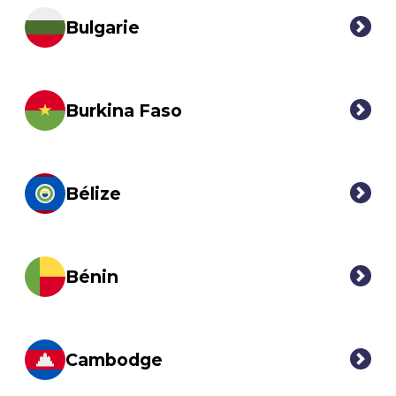
Bulgarie
Burkina Faso
Bélize
Bénin
Cambodge