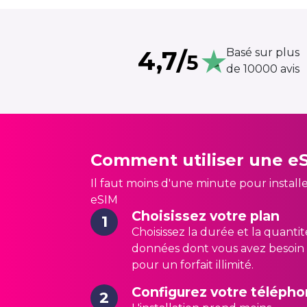
4,7/
Basé sur plus
5
de 10000 avis
Comment utiliser une e
Il faut moins d'une minute pour installe
eSIM
Choisissez votre plan
1
Choisissez la durée et la quanti
données dont vous avez besoin
pour un forfait illimité.
Configurez votre téléph
2