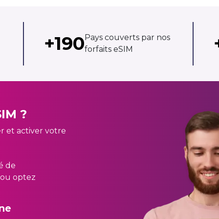
+190
Pays couverts par nos
forfaits eSIM
SIM ?
r et activer votre
té de
 ou optez
one