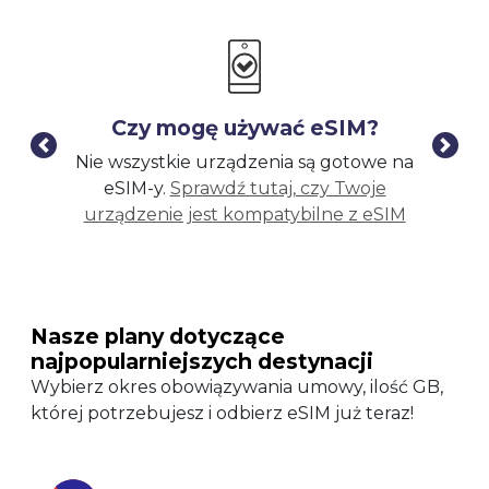
Czy mogę używać eSIM?
Nie wszystkie urządzenia są gotowe na
Za
eSIM-y.
Sprawdź tutaj, czy Twoje
urządzenie jest kompatybilne z eSIM
z
Nasze plany dotyczące
najpopularniejszych destynacji
Wybierz okres obowiązywania umowy, ilość GB,
której potrzebujesz i odbierz eSIM już teraz!