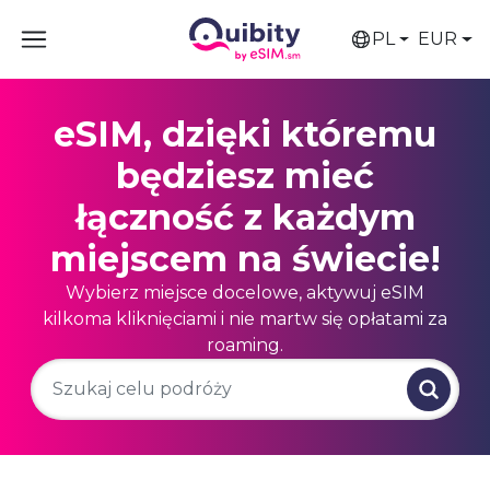
PL
EUR
eSIM, dzięki któremu
będziesz mieć
łączność z każdym
miejscem na świecie!
Wybierz miejsce docelowe, aktywuj eSIM
kilkoma kliknięciami i nie martw się opłatami za
roaming.