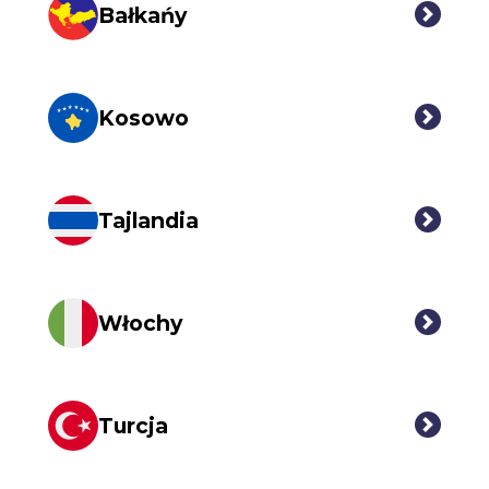
Bałkańy
Kosowo
Tajlandia
Włochy
Turcja