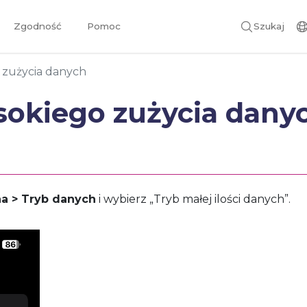
Zgodność
Pomoc
Szukaj
 zużycia danych
sokiego zużycia dany
na > Tryb danych
i wybierz „Tryb małej ilości danych”.