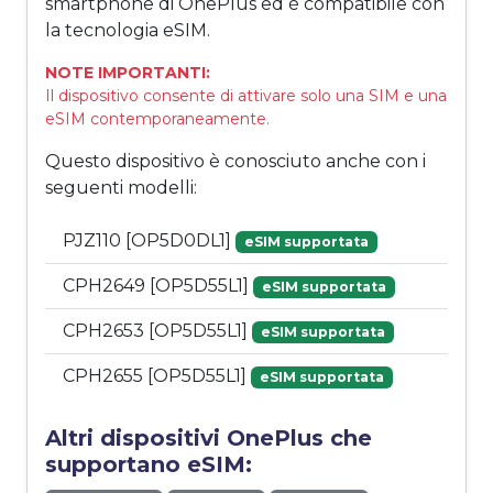
smartphone di OnePlus ed è compatibile con
la tecnologia eSIM.
NOTE IMPORTANTI:
Il dispositivo consente di attivare solo una SIM e una
eSIM contemporaneamente.
Questo dispositivo è conosciuto anche con i
seguenti modelli:
PJZ110 [OP5D0DL1]
eSIM supportata
CPH2649 [OP5D55L1]
eSIM supportata
CPH2653 [OP5D55L1]
eSIM supportata
CPH2655 [OP5D55L1]
eSIM supportata
Altri dispositivi OnePlus che
supportano eSIM: