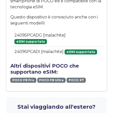
smartphone di POCO ed è compatibile con la
tecnologia eSIM.
Questo dispositivo è conosciuto anche con i
seguenti modelli:
24095PCADG [malachite]
eSIM supportata
24095PCADI [malachite]
eSIM supportata
Altri dispositivi POCO che
supportano eSIM:
POCO F8 Pro
POCO F8 Ultra
POCO X7
Stai viaggiando all'estero?