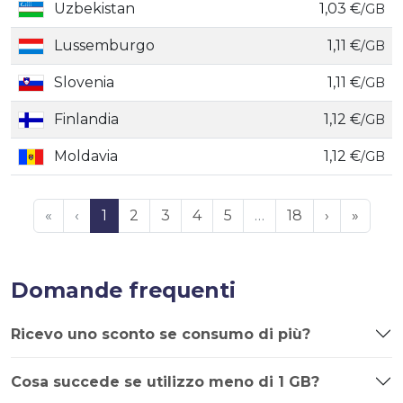
Uzbekistan
1,03 €
/GB
Lussemburgo
1,11 €
/GB
Slovenia
1,11 €
/GB
Finlandia
1,12 €
/GB
Moldavia
1,12 €
/GB
«
‹
1
2
3
4
5
…
18
›
»
Domande frequenti
Ricevo uno sconto se consumo di più?
Cosa succede se utilizzo meno di 1 GB?