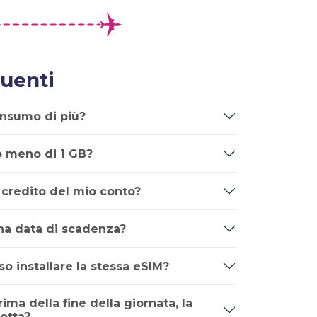
uenti
onsumo di più?
o meno di 1 GB?
 credito del mio conto?
una data di scadenza?
o installare la stessa eSIM?
rima della fine della giornata, la
otta?