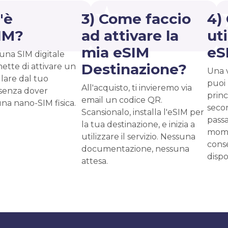
'è
3) Come faccio
4)
IM?
ad attivare la
uti
mia eSIM
eS
una SIM digitale
Destinazione?
ette di attivare un
Una v
ulare dal tuo
puoi
All'acquisto, ti invieremo via
senza dover
prin
email un codice QR.
una nano-SIM fisica.
secon
Scansionalo, installa l'eSIM per
passa
la tua destinazione, e inizia a
mome
utilizzare il servizio. Nessuna
cons
documentazione, nessuna
dispo
attesa.