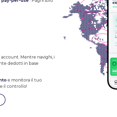
 pay-per-use
. Paghi solo
 account. Mentre navighi, i
nte dedotti in base
nto
e monitora il tuo
il controllo!