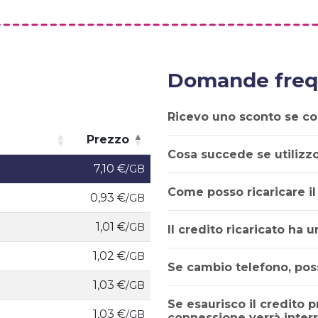
Domande freq
Ricevo uno sconto se c
Prezzo
Cosa succede se utilizz
Prezzo
7,10 €
/GB
Come posso ricaricare il
0,93 €
/GB
1,01 €
/GB
Il credito ricaricato ha 
1,02 €
/GB
Se cambio telefono, poss
1,03 €
/GB
Se esaurisco il credito p
1,03 €
/GB
connessione verrà interr