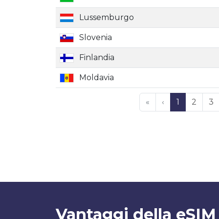
Lussemburgo
Slovenia
Finlandia
Moldavia
«
‹
1
2
3
Vantaggi della eSIM