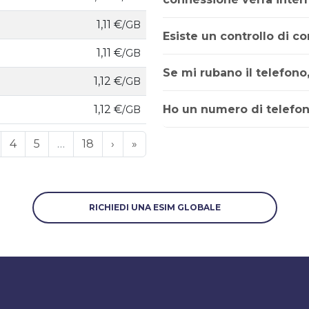
1,11 €
/GB
Esiste un controllo di co
1,11 €
/GB
Se mi rubano il telefono
1,12 €
/GB
Ho un numero di telefon
1,12 €
/GB
4
5
…
18
›
»
RICHIEDI UNA ESIM GLOBALE