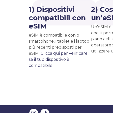
1) Dispositivi
2) Cos
compatibili con
un'eS
eSIM
Un'eSIM è 
che ti perm
eSIM è compatibile con gli
piano cell
smartphone, i tablet e i laptop
operatore 
più recenti predisposti per
utilizzare 
eSIM.
Clicca qui per verificare
se il tuo dispositivo è
compatibile