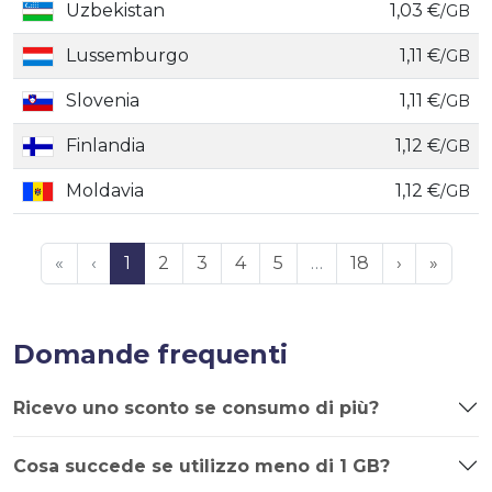
Uzbekistan
1,03 €
/GB
Lussemburgo
1,11 €
/GB
Slovenia
1,11 €
/GB
Finlandia
1,12 €
/GB
Moldavia
1,12 €
/GB
«
‹
1
2
3
4
5
…
18
›
»
Domande frequenti
Ricevo uno sconto se consumo di più?
Cosa succede se utilizzo meno di 1 GB?