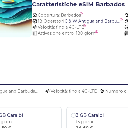
Caratteristiche eSIM Barbados
Copertura:
 Barbados
18 Operatori:
C & W Antigua and Barbuda, Cable and Wireless Anguilla, Cable & Wireless - LIME, Setel Netherlands Antilles, BTC Bahamas, C&W (Flow), Claro, Bouygues/DigiCel, Dauphin, Free, Cable & Wireless Jamaica, Cable & Wireless Saint Kitts and Nevis, Cable & Wireless Saint Lucia, Cable & Wireless Montserrat, Liberty, Telephone Company Puerto Rico , Cable & Wireless, C & W Saint Vincent and Grenadines
Velocità:
 fino a 4G-LTE
Attivazione entro:
 180 giorni
C & W Antigua and Barbuda, Cable and Wireless Anguilla, Cable & Wireless - LIME, Setel Netherlands Antilles, BTC Bahamas, C&W (Flow), Claro, Bouygues/DigiCel, Dauphin, Free, Cable & Wireless Jamaica, Cable & Wireless Saint Kitts and Nevis, Cable & Wireless Saint Lucia, Cable & Wireless Montserrat, Liberty, Telephone Company Puerto Rico , Cable & Wireless, C & W Saint Vincent and Grenadines
Velocità: fino a 4G-LTE
Numero di 
GB Caraibi
3 GB Caraibi
 giorni
15 giorni
,50 €
24,60 €