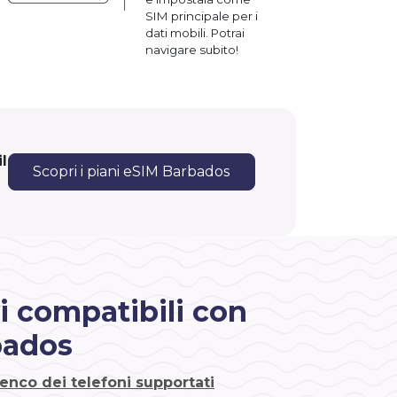
SIM principale per i
dati mobili. Potrai
navigare subito!
l
Scopri i piani eSIM Barbados
i compatibili con
bados
lenco dei telefoni supportati