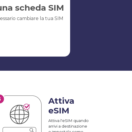
una scheda SIM
essario cambiare la tua SIM
Attiva
eSIM
Attiva l'eSIM quando
arrivi a destinazione
e impostala come