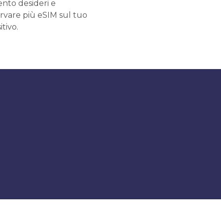
to desideri e
rvare più eSIM sul tuo
itivo.