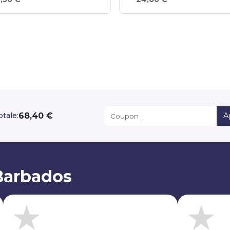
68,40 €
otale:
A
Coupon
Barbados