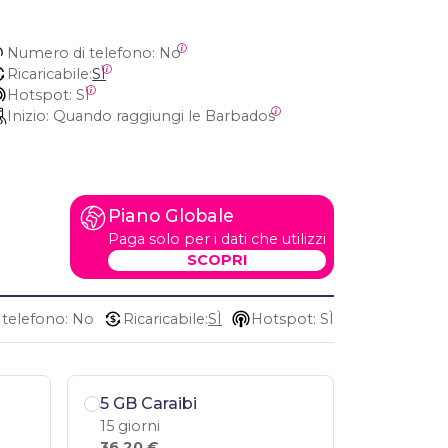
Numero di telefono:
 No
Ricaricabile:
SÌ
Hotspot:
 SÌ
Inizio:
 Quando raggiungi le Barbados
Piano Globale
Paga solo per i dati che utilizzi
SCOPRI
telefono: No
Ricaricabile:
SÌ
Hotspot: SÌ
5 GB Caraibi
15 giorni
36,20 €