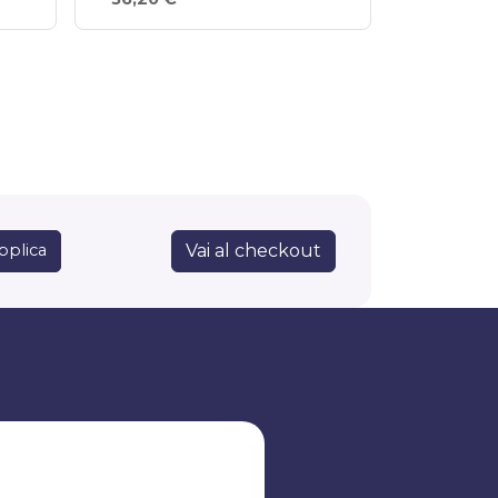
Vai al checkout
pplica