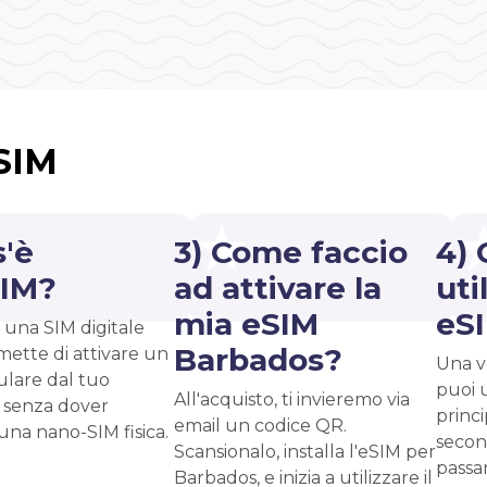
eSIM
s'è
3) Come faccio
4) 
SIM?
ad attivare la
uti
mia eSIM
eS
 una SIM digitale
Barbados?
mette di attivare un
Una vo
ulare dal tuo
puoi 
All'acquisto, ti invieremo via
 senza dover
princ
email un codice QR.
 una nano-SIM fisica.
second
Scansionalo, installa l'eSIM per
passar
Barbados, e inizia a utilizzare il