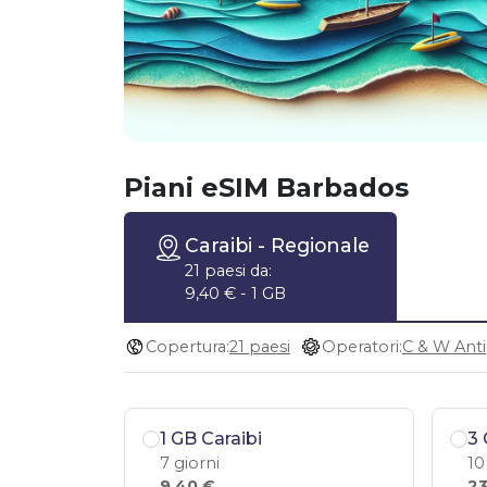
Piani eSIM Barbados
Caraibi
- Regionale
21 paesi da:
9,40 € - 1 GB
Copertura:
21 paesi
Operatori:
1 GB Caraibi
3 
7 giorni
10
9,40 €
23