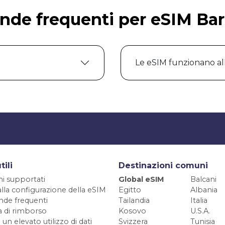
de frequenti per eSIM Ba
Le eSIM funzionano al
tili
Destinazioni comuni
ni supportati
Global eSIM
Balcani
alla configurazione della eSIM
Egitto
Albania
de frequenti
Tailandia
Italia
ca di rimborso
Kosovo
U.S.A.
 un elevato utilizzo di dati
Svizzera
Tunisia