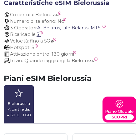
Caratteristiche eSIM Bielorussia
Copertura:
 Bielorussia
Numero di telefono:
 No
3 Operatori:
A1 Belarus, Life Belarus, MTS Belarus
Ricaricabile:
SÌ
Velocità:
 fino a 5G🔥
Hotspot:
 SÌ
Attivazione entro:
 180 giorni
Inizio:
 Quando raggiungi la Bielorussia
Piani eSIM Bielorussia
Bielorussia
A partire da:
Piano Globale
4,60 € - 1 GB
SCOPRI