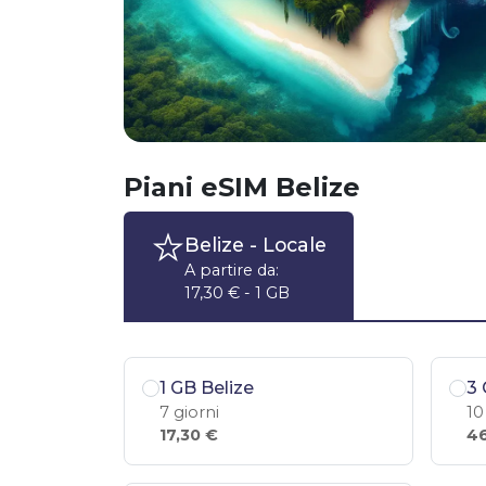
Piani eSIM Belize
Belize
- Locale
A partire da:
17,30 € - 1 GB
1 GB Belize
3 
7 giorni
10
17,30 €
46