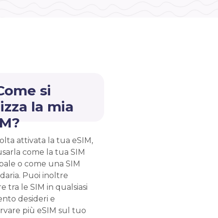
Come si
lizza la mia
IM?
lta attivata la tua eSIM,
usarla come la tua SIM
ipale o come una SIM
aria. Puoi inoltre
e tra le SIM in qualsiasi
to desideri e
rvare più eSIM sul tuo