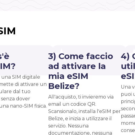
eSIM
s'è
3) Come faccio
4) 
SIM?
ad attivare la
uti
mia eSIM
eS
 una SIM digitale
Belize?
mette di attivare un
Una vo
ulare dal tuo
puoi 
All'acquisto, ti invieremo via
 senza dover
princ
email un codice QR.
 una nano-SIM fisica.
second
Scansionalo, installa l'eSIM per
passar
Belize, e inizia a utilizzare il
momen
servizio. Nessuna
conse
documentazione, nessuna