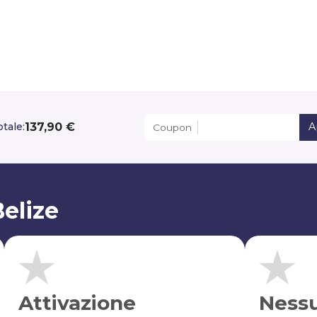
137,90 €
tale:
A
Coupon
elize
Attivazione
Ness