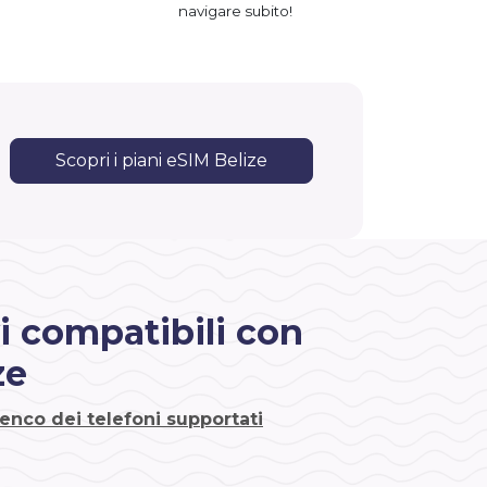
navigare subito!
Scopri i piani eSIM Belize
i compatibili con
ze
lenco dei telefoni supportati