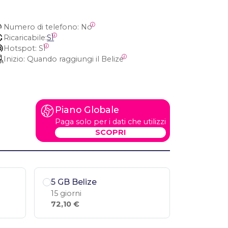
Numero di telefono:
 No
Ricaricabile:
SÌ
Hotspot:
 SÌ
Inizio:
 Quando raggiungi il Belize
Piano Globale
Paga solo per i dati che utilizzi
SCOPRI
5 GB Belize
15 giorni
72,10 €