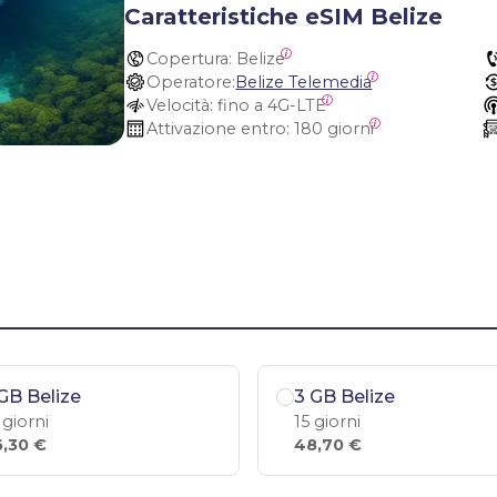
Caratteristiche eSIM Belize
Copertura:
 Belize
Operatore:
Belize Telemedia
Velocità:
 fino a 4G-LTE
Attivazione entro:
 180 giorni
GB Belize
3 GB Belize
 giorni
15 giorni
,30 €
48,70 €