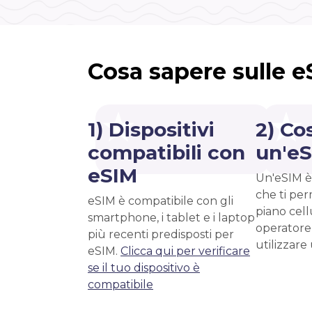
Cosa sapere sulle 
1) Dispositivi
2) Co
compatibili con
un'e
eSIM
Un'eSIM è
che ti per
eSIM è compatibile con gli
piano cell
smartphone, i tablet e i laptop
operatore
più recenti predisposti per
utilizzare
eSIM.
Clicca qui per verificare
se il tuo dispositivo è
compatibile