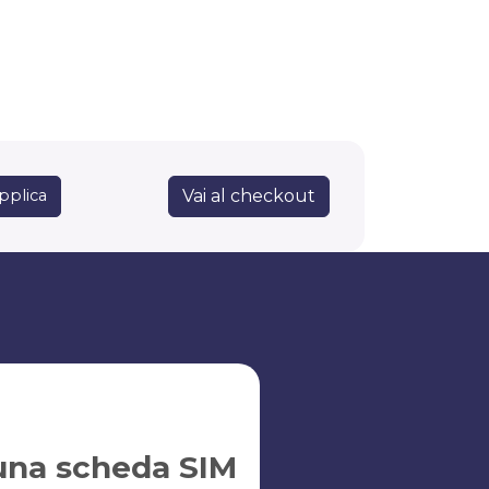
Vai al checkout
pplica
una scheda SIM