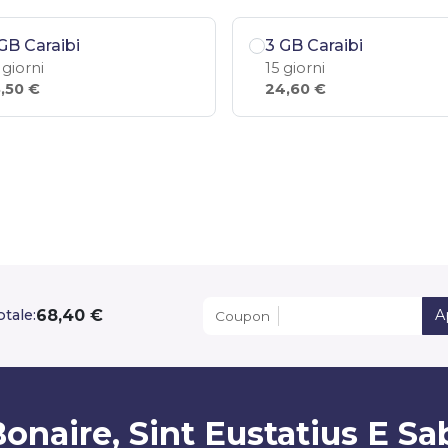
GB Caraibi
3 GB Caraibi
 giorni
15 giorni
,50 €
24,60 €
68,40 €
otale:
A
Coupon
onaire, Sint Eustatius E Sa