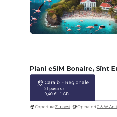
Piani eSIM Bonaire, Sint E
Caraibi
- Regionale
21 paesi da:
9,40 € - 1 GB
Copertura:
21 paesi
Operatori: