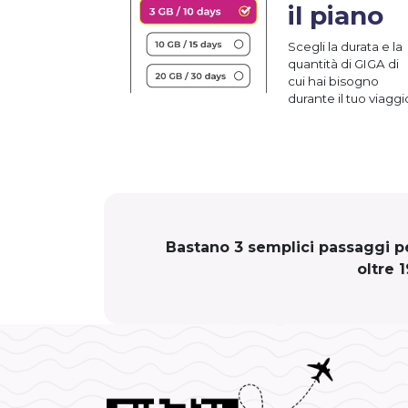
il piano
Scegli la durata e la
quantità di GIGA di
cui hai bisogno
durante il tuo viaggi
Bastano 3 semplici passaggi per
oltre 