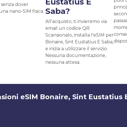
Eustatius E
puoi 
 senza dover
princ
Saba?
 una nano-SIM fisica.
second
passar
All'acquisto, ti invieremo via
momen
email un codice QR.
conse
Scansionalo, installa l'eSIM per
dispos
Bonaire, Sint Eustatius E Saba,
e inizia a utilizzare il servizio.
Nessuna documentazione,
nessuna attesa.
sioni eSIM Bonaire, Sint Eustatius 