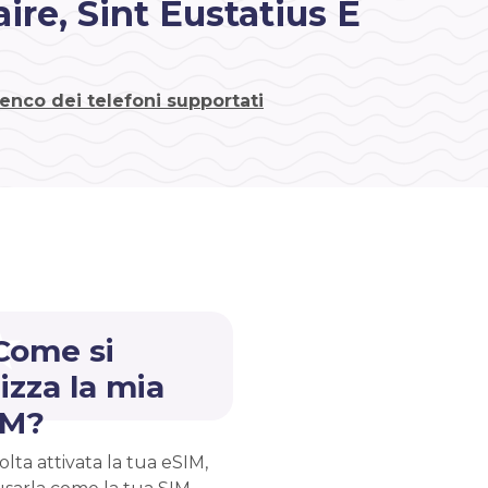
re, Sint Eustatius E
lenco dei telefoni supportati
Come si
lizza la mia
IM?
lta attivata la tua eSIM,