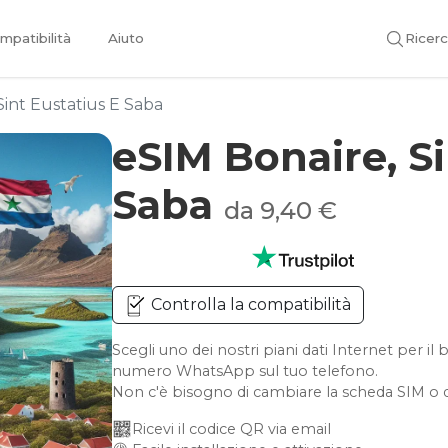
mpatibilità
Aiuto
Ricer
Sint Eustatius E Saba
eSIM Bonaire, Si
Saba
da 9,40 €
Controlla la compatibilità
Scegli uno dei nostri piani dati Internet per il 
numero WhatsApp sul tuo telefono.
Non c'è bisogno di cambiare la scheda SIM o d
Ricevi il codice QR via email