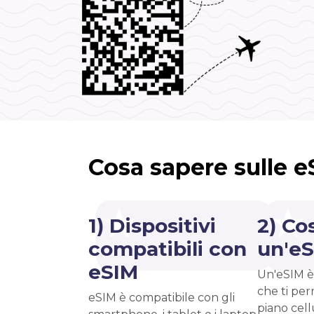
Cosa sapere sulle 
1) Dispositivi
2) Co
compatibili con
un'e
eSIM
Un'eSIM è
che ti per
eSIM è compatibile con gli
piano cell