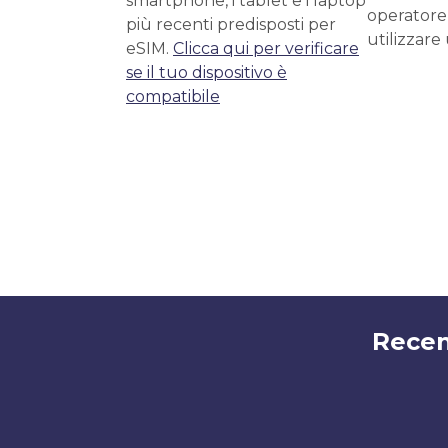
smartphone, i tablet e i laptop
operatore
più recenti predisposti per
utilizzare
eSIM.
Clicca qui per verificare
se il tuo dispositivo è
compatibile
Recen