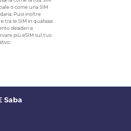
usarla come la tua SIM
ipale o come una SIM
aria. Puoi inoltre
e tra le SIM in qualsiasi
to desideri e
rvare più eSIM sul tuo
itivo.
E Saba