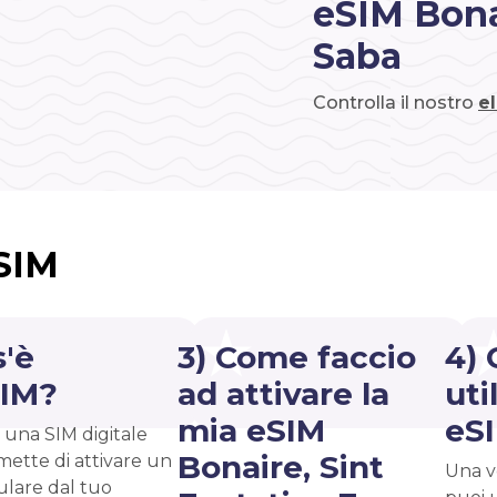
eSIM Bonai
Saba
Controlla il nostro
e
eSIM
s'è
3) Come faccio
4) 
SIM?
ad attivare la
uti
mia eSIM
eS
 una SIM digitale
Bonaire, Sint
mette di attivare un
Una vo
ulare dal tuo