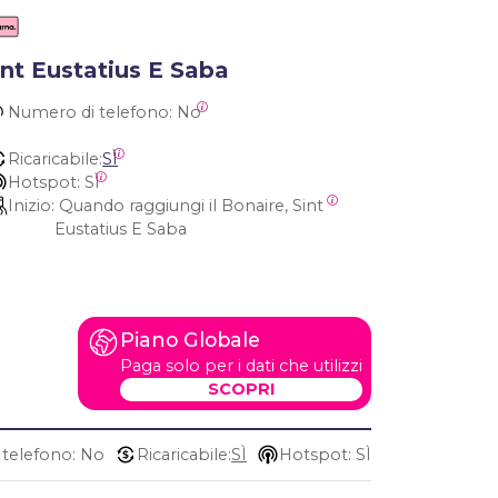
int Eustatius E Saba
Numero di telefono:
 No
Ricaricabile:
SÌ
Hotspot:
 SÌ
Inizio:
 Quando raggiungi il Bonaire, Sint 
Eustatius E Saba
Piano Globale
Paga solo per i dati che utilizzi
SCOPRI
telefono: No
Ricaricabile:
SÌ
Hotspot: SÌ