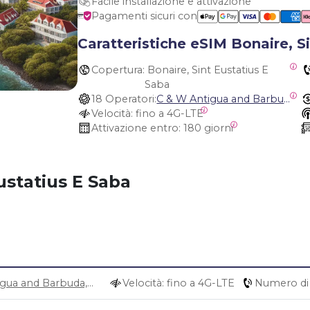
Facile installazione e attivazione
Pagamenti sicuri con
Caratteristiche eSIM Bonaire, S
Copertura:
 Bonaire, Sint Eustatius E 
Saba
18 Operatori:
C & W Antigua and Barbuda, Cable and Wireless Anguilla, Cable & Wireless - LIME, Setel Netherlands Antilles, BTC Bahamas, C&W (Flow), Claro, Bouygues/DigiCel, Dauphin, Free, Cable & Wireless Jamaica, Cable & Wireless Saint Kitts and Nevis, Cable & Wireless Saint Lucia, Cable & Wireless Montserrat, Liberty, Telephone Company Puerto Rico , Cable & Wireless, C & W Saint Vincent and Grenadines
Velocità:
 fino a 4G-LTE
Attivazione entro:
 180 giorni
ustatius E Saba
C & W Antigua and Barbuda, Cable and Wireless Anguilla, Cable & Wireless - LIME, Setel Netherlands Antilles, BTC Bahamas, C&W (Flow), Claro, Bouygues/DigiCel, Dauphin, Free, Cable & Wireless Jamaica, Cable & Wireless Saint Kitts and Nevis, Cable & Wireless Saint Lucia, Cable & Wireless Montserrat, Liberty, Telephone Company Puerto Rico , Cable & Wireless, C & W Saint Vincent and Grenadines
Velocità: fino a 4G-LTE
Numero di 