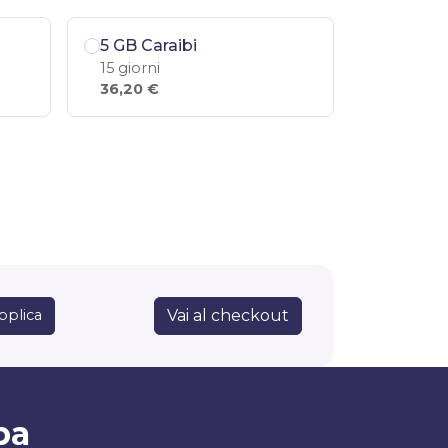
5 GB Caraibi
15 giorni
36,20 €
Vai al checkout
pplica
ba