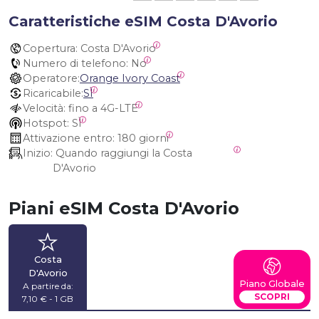
Caratteristiche eSIM Costa D'Avorio
Copertura:
 Costa D'Avorio
Numero di telefono:
 No
Operatore:
Orange Ivory Coast
Ricaricabile:
SÌ
Velocità:
 fino a 4G-LTE
Hotspot:
 SÌ
Attivazione entro:
 180 giorni
Inizio:
 Quando raggiungi la Costa 
D'Avorio
Piani eSIM Costa D'Avorio
Costa
D'Avorio
Piano Globale
A partire da:
SCOPRI
7,10 € - 1 GB