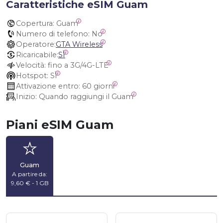
Caratteristiche eSIM Guam
Copertura:
 Guam
Numero di telefono:
 No
Operatore:
GTA Wireless
Ricaricabile:
SÌ
Velocità:
 fino a 3G/4G-LTE
Hotspot:
 SÌ
Attivazione entro:
 60 giorni
Inizio:
 Quando raggiungi il Guam
Piani eSIM Guam
Guam
A partire da:
9,60 € - 1 GB