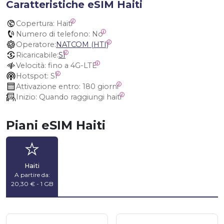
Caratteristiche eSIM Haiti
Copertura:
 Haiti
Numero di telefono:
 No
Operatore:
NATCOM (HTI)
Ricaricabile:
SÌ
Velocità:
 fino a 4G-LTE
Hotspot:
 SÌ
Attivazione entro:
 180 giorni
Inizio:
 Quando raggiungi haiti
Piani eSIM Haiti
Haiti
A partire da:
20,30 € - 1 GB