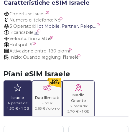
Caratteristiche eSIM Israele
Copertura:
 Israele
Numero di telefono:
 No
3 Operatori:
Hot Mobile, Partner, Pelephone
Ricaricabile:
SÌ
Velocità:
 fino a 5G🔥
Hotspot:
 SÌ
Attivazione entro:
 180 giorni
Inizio:
 Quando raggiungi l'Israele
Piani eSIM Israele
Medio
Israele
Dati Illimitati
Oriente
A partire da:
Fino a:
12 paesi da:
4,30 € - 1 GB
2,65 € / giorno
5,70 € - 1 GB