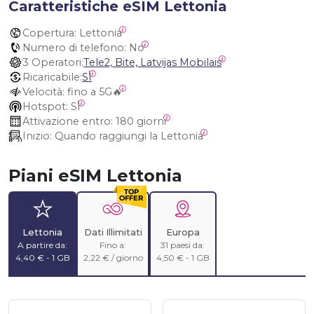
Caratteristiche eSIM Lettonia
Copertura:
 Lettonia
Numero di telefono:
 No
3 Operatori:
Tele2, Bite, Latvijas Mobilais
Ricaricabile:
SÌ
Velocità:
 fino a 5G🔥
Hotspot:
 SÌ
Attivazione entro:
 180 giorni
Inizio:
 Quando raggiungi la Lettonia
Piani eSIM Lettonia
Lettonia
Dati Illimitati
Europa
A partire da:
Fino a:
31 paesi da:
4,40 € - 1 GB
2,22 € / giorno
4,50 € - 1 GB