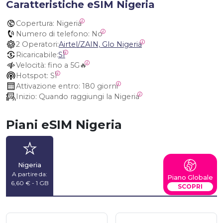
Caratteristiche eSIM Nigeria
Copertura:
 Nigeria
Numero di telefono:
 No
2 Operatori:
Airtel/ZAIN, Glo Nigeria
Ricaricabile:
SÌ
Velocità:
 fino a 5G🔥
Hotspot:
 SÌ
Attivazione entro:
 180 giorni
Inizio:
 Quando raggiungi la Nigeria
Piani eSIM Nigeria
Nigeria
A partire da:
Piano Globale
6,60 € - 1 GB
SCOPRI