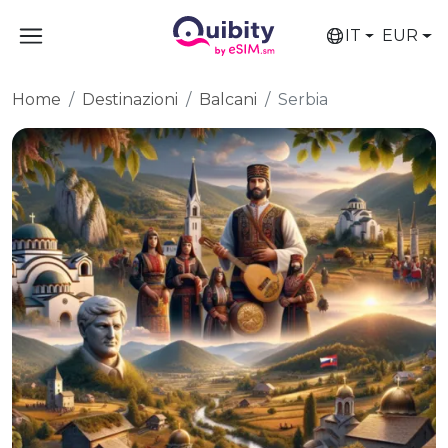
IT
EUR
Home
Destinazioni
Balcani
Serbia