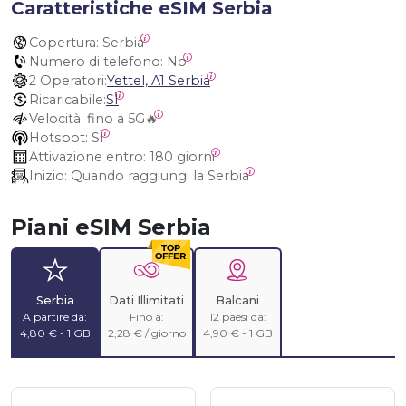
Caratteristiche eSIM Serbia
Copertura:
 Serbia
Numero di telefono:
 No
2 Operatori:
Yettel, A1 Serbia
Ricaricabile:
SÌ
Velocità:
 fino a 5G🔥
Hotspot:
 SÌ
Attivazione entro:
 180 giorni
Inizio:
 Quando raggiungi la Serbia
Piani eSIM Serbia
Serbia
Dati Illimitati
Balcani
A partire da:
Fino a:
12 paesi da:
4,80 € - 1 GB
2,28 € / giorno
4,90 € - 1 GB