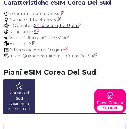
Caratteristiche eSIM Corea Del Sud
Copertura:
 Corea Del Sud
Numero di telefono:
 No
2 Operatori:
SKTelecom, LG Uplus
Ricaricabile:
SÌ
Velocità:
 fino a 4G-LTE/5G🔥
Hotspot:
 SÌ
Attivazione entro:
 60 giorni
Inizio:
 Quando raggiungi la Corea Del Sud
Piani eSIM Corea Del Sud
Corea Del
Sud
Piano Globale
A partire da:
SCOPRI
3,20 € - 1 GB