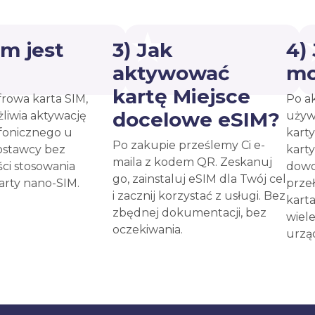
ym jest
3) Jak
4)
?
aktywować
mo
kartę Miejsce
frowa karta SIM,
Po a
docelowe eSIM?
liwia aktywację
używ
fonicznego u
kart
Po zakupie prześlemy Ci e-
ostawcy bez
kart
maila z kodem QR. Zeskanuj
ci stosowania
dow
go, zainstaluj eSIM dla Twój cel
karty nano-SIM.
prze
i zacznij korzystać z usługi. Bez
kart
zbędnej dokumentacji, bez
wiel
oczekiwania.
urzą