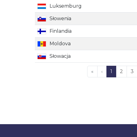
Luksemburg
Słowenia
Finlandia
Moldova
Słowacja
«
‹
1
2
3