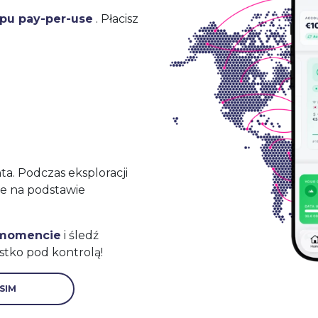
ypu pay-per-use
. Płacisz
a. Podczas eksploracji
ne na podstawie
 momencie
i śledź
stko pod kontrolą!
SIM