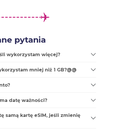
ne pytania
śli wykorzystam więcej?
wykorzystam mniej niż 1 GB?@@
nto?
 ma datę ważności?
ę samą kartę eSIM, jeśli zmienię