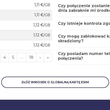
1,11 €
/GB
Czy połączenie zostanie
dnia zabraknie mi środ
1,11 €
/GB
Czy istnieje kontrola z
1,12 €
/GB
1,12 €
/GB
Czy mogę zablokować kar
skradziony?
1,12 €
/GB
Czy posiadam numer te
4
5
…
18
›
»
połączenia?
ZŁÓŻ WNIOSEK O GLOBALNĄ KARTĘ ESIM