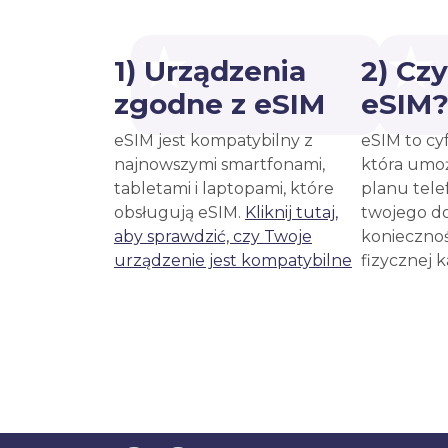
1) Urządzenia
2) Cz
zgodne z eSIM
eSIM
eSIM jest kompatybilny z
eSIM to cy
najnowszymi smartfonami,
która umoż
tabletami i laptopami, które
planu tele
obsługują eSIM.
Kliknij tutaj,
twojego d
aby sprawdzić, czy Twoje
koniecznoś
urządzenie jest kompatybilne
fizycznej 