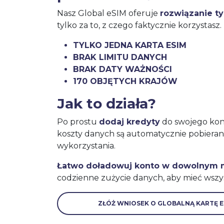
Nasz Global eSIM oferuje
rozwiązanie t
tylko za to, z czego faktycznie korzystasz.
TYLKO JEDNA KARTA ESIM
BRAK LIMITU DANYCH
BRAK DATY WAŻNOŚCI
170 OBJĘTYCH KRAJÓW
Jak to działa?
Po prostu
dodaj kredyty
do swojego kont
koszty danych są automatycznie pobiera
wykorzystania.
Łatwo doładowuj konto w dowolnym
codzienne zużycie danych, aby mieć wszy
ZŁÓŻ WNIOSEK O GLOBALNĄ KARTĘ E