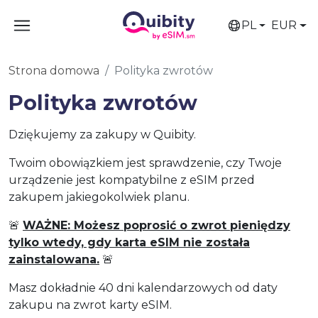
PL
EUR
Strona domowa
Polityka zwrotów
Polityka zwrotów
Dziękujemy za zakupy w Quibity.
Twoim obowiązkiem jest sprawdzenie, czy Twoje
urządzenie jest kompatybilne z eSIM przed
zakupem jakiegokolwiek planu.
🚨
WAŻNE: Możesz poprosić o zwrot pieniędzy
tylko wtedy, gdy karta eSIM nie została
zainstalowana.
🚨
Masz dokładnie 40 dni kalendarzowych od daty
zakupu na zwrot karty eSIM.