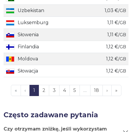
Uzbekistan
1,03 €
/GB
Luksemburg
1,11 €
/GB
Słowenia
1,11 €
/GB
Finlandia
1,12 €
/GB
Moldova
1,12 €
/GB
Słowacja
1,12 €
/GB
«
‹
1
2
3
4
5
…
18
›
»
Często zadawane pytania
Czy otrzymam zniżkę, jeśli wykorzystam