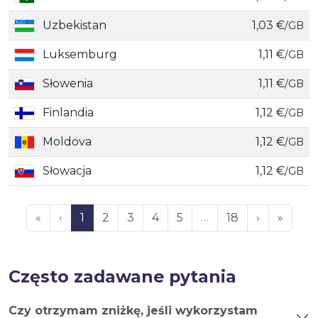
Uzbekistan
1,03 €
/GB
Luksemburg
1,11 €
/GB
Słowenia
1,11 €
/GB
Finlandia
1,12 €
/GB
Moldova
1,12 €
/GB
Słowacja
1,12 €
/GB
«
‹
1
2
3
4
5
…
18
›
»
Często zadawane pytania
Czy otrzymam zniżkę, jeśli wykorzystam