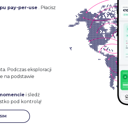
ypu pay-per-use
. Płacisz
a. Podczas eksploracji
ne na podstawie
 momencie
i śledź
stko pod kontrolą!
SIM