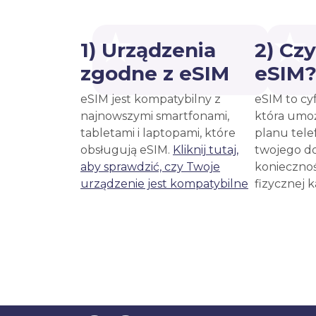
1) Urządzenia
2) Cz
zgodne z eSIM
eSIM
eSIM jest kompatybilny z
eSIM to cy
najnowszymi smartfonami,
która umoż
tabletami i laptopami, które
planu tele
obsługują eSIM.
Kliknij tutaj,
twojego d
aby sprawdzić, czy Twoje
koniecznoś
urządzenie jest kompatybilne
fizycznej 