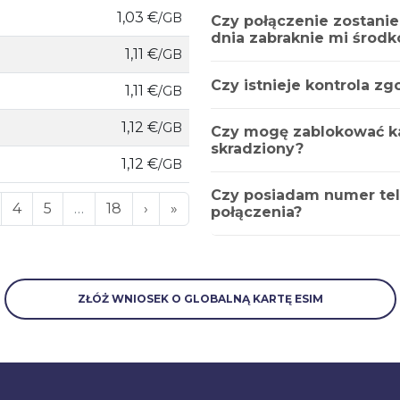
1,03 €
/GB
Czy połączenie zostanie
dnia zabraknie mi środ
1,11 €
/GB
Czy istnieje kontrola z
1,11 €
/GB
1,12 €
/GB
Czy mogę zablokować kar
skradziony?
1,12 €
/GB
Czy posiadam numer te
4
5
…
18
›
»
połączenia?
ZŁÓŻ WNIOSEK O GLOBALNĄ KARTĘ ESIM