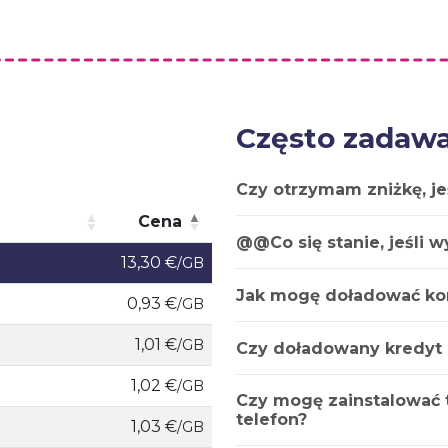
Często zadawa
Czy otrzymam zniżkę, je
Cena
@@Co się stanie, jeśli 
Cena
13,30 €
/GB
Jak mogę doładować ko
0,93 €
/GB
1,01 €
/GB
Czy doładowany kredyt
1,02 €
/GB
Czy mogę zainstalować t
telefon?
1,03 €
/GB