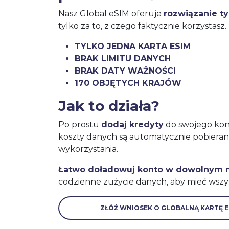
Nasz Global eSIM oferuje
rozwiązanie t
tylko za to, z czego faktycznie korzystasz.
TYLKO JEDNA KARTA ESIM
BRAK LIMITU DANYCH
BRAK DATY WAŻNOŚCI
170 OBJĘTYCH KRAJÓW
Jak to działa?
Po prostu
dodaj kredyty
do swojego kont
koszty danych są automatycznie pobiera
wykorzystania.
Łatwo doładowuj konto w dowolnym
codzienne zużycie danych, aby mieć wszy
ZŁÓŻ WNIOSEK O GLOBALNĄ KARTĘ E