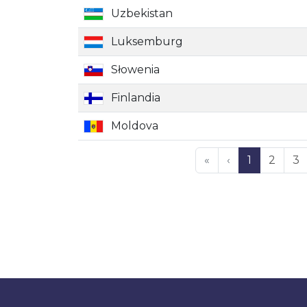
Uzbekistan
Luksemburg
Słowenia
Finlandia
Moldova
«
‹
1
2
3