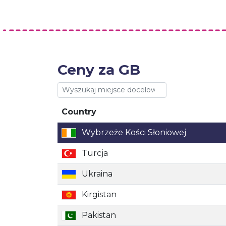
Ceny za GB
Country
Country
Wybrzeże Kości Słoniowej
Turcja
Ukraina
Kirgistan
Pakistan