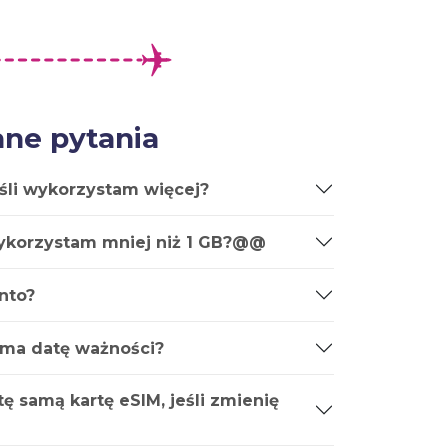
ne pytania
śli wykorzystam więcej?
wykorzystam mniej niż 1 GB?@@
nto?
 ma datę ważności?
ę samą kartę eSIM, jeśli zmienię