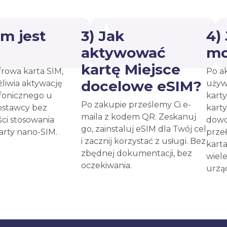
ym jest
3) Jak
4)
?
aktywować
mo
kartę Miejsce
frowa karta SIM,
Po a
docelowe eSIM?
liwia aktywację
używ
fonicznego u
kart
Po zakupie prześlemy Ci e-
ostawcy bez
kart
maila z kodem QR. Zeskanuj
ci stosowania
dow
go, zainstaluj eSIM dla Twój cel
karty nano-SIM.
prze
i zacznij korzystać z usługi. Bez
kart
zbędnej dokumentacji, bez
wiel
oczekiwania.
urzą