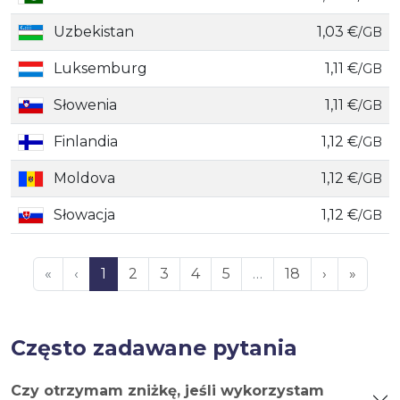
Uzbekistan
1,03 €
/GB
Luksemburg
1,11 €
/GB
Słowenia
1,11 €
/GB
Finlandia
1,12 €
/GB
Moldova
1,12 €
/GB
Słowacja
1,12 €
/GB
«
‹
1
2
3
4
5
…
18
›
»
Często zadawane pytania
Czy otrzymam zniżkę, jeśli wykorzystam