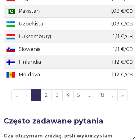
Pakistan
1,03 €
/GB
Uzbekistan
1,03 €
/GB
Luksemburg
1,11 €
/GB
Słowenia
1,11 €
/GB
Finlandia
1,12 €
/GB
Moldova
1,12 €
/GB
«
‹
1
2
3
4
5
…
18
›
»
Często zadawane pytania
Czy otrzymam zniżkę, jeśli wykorzystam