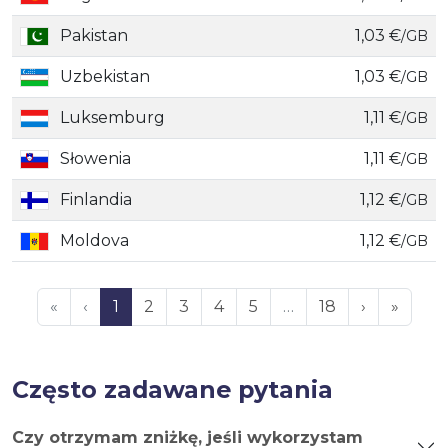
Pakistan
1,03 €
/GB
Uzbekistan
1,03 €
/GB
Luksemburg
1,11 €
/GB
Słowenia
1,11 €
/GB
Finlandia
1,12 €
/GB
Moldova
1,12 €
/GB
«
‹
1
2
3
4
5
…
18
›
»
Często zadawane pytania
Czy otrzymam zniżkę, jeśli wykorzystam