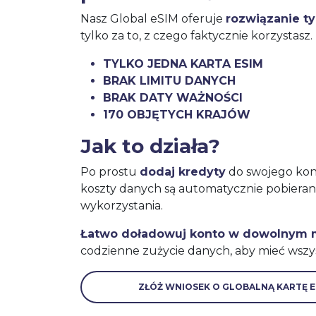
Nasz Global eSIM oferuje
rozwiązanie t
tylko za to, z czego faktycznie korzystasz.
TYLKO JEDNA KARTA ESIM
BRAK LIMITU DANYCH
BRAK DATY WAŻNOŚCI
170 OBJĘTYCH KRAJÓW
Jak to działa?
Po prostu
dodaj kredyty
do swojego kont
koszty danych są automatycznie pobiera
wykorzystania.
Łatwo doładowuj konto w dowolnym
codzienne zużycie danych, aby mieć wszy
ZŁÓŻ WNIOSEK O GLOBALNĄ KARTĘ E