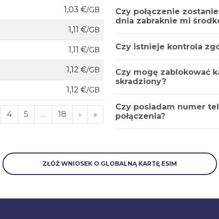
1,03 €
/GB
Czy połączenie zostanie
dnia zabraknie mi środ
1,11 €
/GB
Czy istnieje kontrola z
1,11 €
/GB
1,12 €
/GB
Czy mogę zablokować kar
skradziony?
1,12 €
/GB
Czy posiadam numer te
4
5
…
18
›
»
połączenia?
ZŁÓŻ WNIOSEK O GLOBALNĄ KARTĘ ESIM