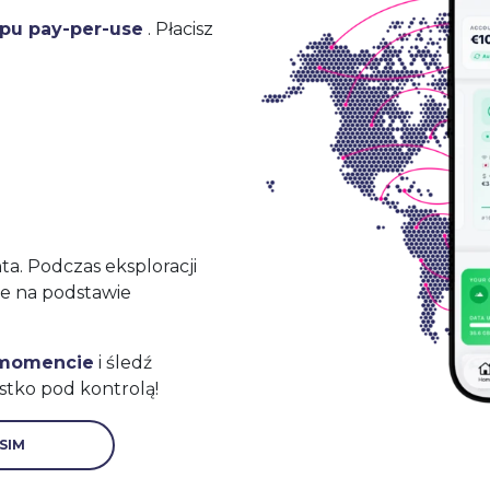
ypu pay-per-use
. Płacisz
a. Podczas eksploracji
ne na podstawie
 momencie
i śledź
stko pod kontrolą!
SIM