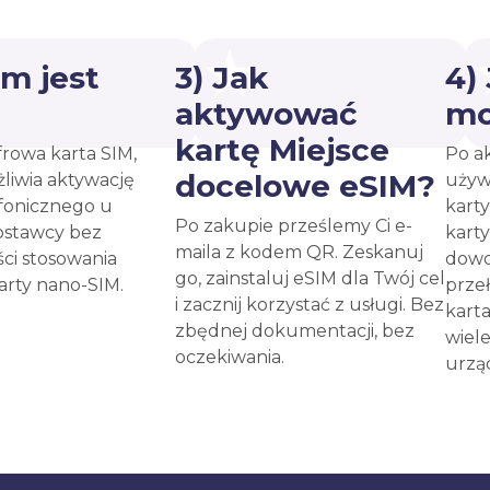
ym jest
3) Jak
4)
?
aktywować
mo
kartę Miejsce
frowa karta SIM,
Po a
docelowe eSIM?
liwia aktywację
używ
fonicznego u
kart
Po zakupie prześlemy Ci e-
ostawcy bez
kart
maila z kodem QR. Zeskanuj
ci stosowania
dow
go, zainstaluj eSIM dla Twój cel
karty nano-SIM.
prze
i zacznij korzystać z usługi. Bez
kart
zbędnej dokumentacji, bez
wiel
oczekiwania.
urzą