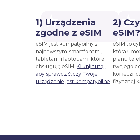
1) Urządzenia
2) Cz
zgodne z eSIM
eSIM
eSIM jest kompatybilny z
eSIM to cy
najnowszymi smartfonami,
która umoż
tabletami i laptopami, które
planu tele
obsługują eSIM.
Kliknij tutaj,
twojego d
aby sprawdzić, czy Twoje
koniecznoś
urządzenie jest kompatybilne
fizycznej 