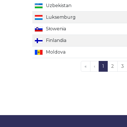
Uzbekistan
Luksemburg
Słowenia
Finlandia
Moldova
«
‹
1
2
3