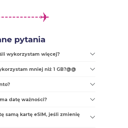
ne pytania
śli wykorzystam więcej?
wykorzystam mniej niż 1 GB?@@
nto?
 ma datę ważności?
ę samą kartę eSIM, jeśli zmienię