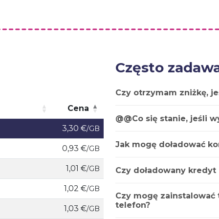
Często zadawa
Czy otrzymam zniżkę, je
Cena
@@Co się stanie, jeśli 
Cena
3,30 €
/GB
Jak mogę doładować ko
0,93 €
/GB
1,01 €
/GB
Czy doładowany kredyt
1,02 €
/GB
Czy mogę zainstalować t
telefon?
1,03 €
/GB