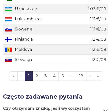
Uzbekistan
1,03 €
/GB
Luksemburg
1,11 €
/GB
Słowenia
1,11 €
/GB
Finlandia
1,12 €
/GB
Moldova
1,12 €
/GB
Słowacja
1,12 €
/GB
«
‹
1
2
3
4
5
…
18
›
»
Często zadawane pytania
Czy otrzymam zniżkę, jeśli wykorzystam