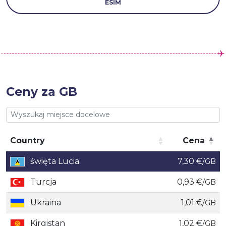
ESIM
Ceny za GB
Country
Cena
Country
Cena
święta Lucia
7,30 €
/GB
Turcja
0,93 €
/GB
Ukraina
1,01 €
/GB
Kirgistan
1,02 €
/GB