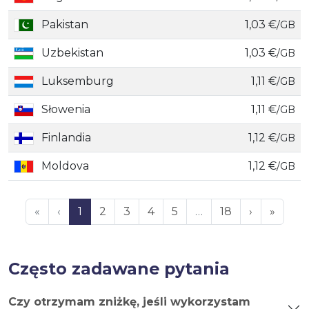
Pakistan
1,03 €
/GB
Uzbekistan
1,03 €
/GB
Luksemburg
1,11 €
/GB
Słowenia
1,11 €
/GB
Finlandia
1,12 €
/GB
Moldova
1,12 €
/GB
«
‹
1
2
3
4
5
…
18
›
»
Często zadawane pytania
Czy otrzymam zniżkę, jeśli wykorzystam