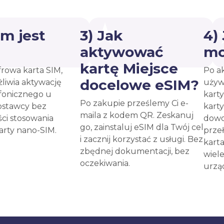
ym jest
3) Jak
4)
?
aktywować
mo
kartę Miejsce
frowa karta SIM,
Po a
docelowe eSIM?
liwia aktywację
używ
fonicznego u
kart
Po zakupie prześlemy Ci e-
ostawcy bez
kart
maila z kodem QR. Zeskanuj
ci stosowania
dow
go, zainstaluj eSIM dla Twój cel
karty nano-SIM.
prze
i zacznij korzystać z usługi. Bez
kart
zbędnej dokumentacji, bez
wiel
oczekiwania.
urzą