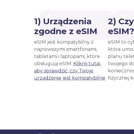
1) Urządzenia
2) Cz
zgodne z eSIM
eSIM
eSIM jest kompatybilny z
eSIM to cy
najnowszymi smartfonami,
która umoż
tabletami i laptopami, które
planu tele
obsługują eSIM.
Kliknij tutaj,
twojego d
aby sprawdzić, czy Twoje
koniecznoś
urządzenie jest kompatybilne
fizycznej 