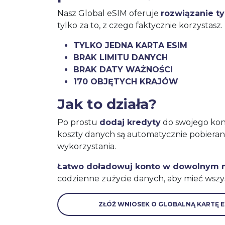
Nasz Global eSIM oferuje
rozwiązanie t
tylko za to, z czego faktycznie korzystasz.
TYLKO JEDNA KARTA ESIM
BRAK LIMITU DANYCH
BRAK DATY WAŻNOŚCI
170 OBJĘTYCH KRAJÓW
Jak to działa?
Po prostu
dodaj kredyty
do swojego kont
koszty danych są automatycznie pobiera
wykorzystania.
Łatwo doładowuj konto w dowolnym
codzienne zużycie danych, aby mieć wszy
ZŁÓŻ WNIOSEK O GLOBALNĄ KARTĘ E