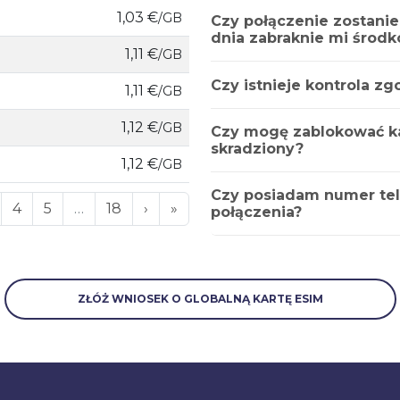
1,03 €
/GB
Czy połączenie zostanie
dnia zabraknie mi środ
1,11 €
/GB
Czy istnieje kontrola z
1,11 €
/GB
1,12 €
/GB
Czy mogę zablokować kar
skradziony?
1,12 €
/GB
Czy posiadam numer te
4
5
…
18
›
»
połączenia?
ZŁÓŻ WNIOSEK O GLOBALNĄ KARTĘ ESIM