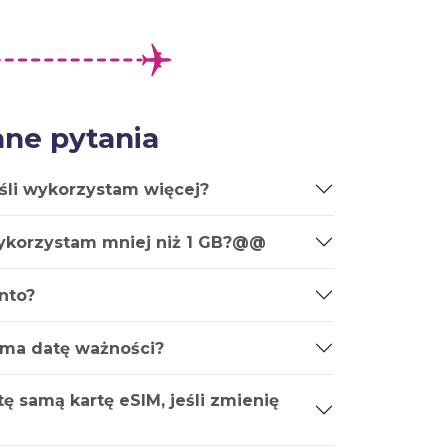
ne pytania
śli wykorzystam więcej?
wykorzystam mniej niż 1 GB?@@
nto?
 ma datę ważności?
ę samą kartę eSIM, jeśli zmienię