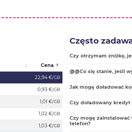
Często zadawa
Czy otrzymam zniżkę, je
Cena
@@Co się stanie, jeśli 
Cena
22,94 €
/GB
Jak mogę doładować ko
0,93 €
/GB
1,01 €
/GB
Czy doładowany kredyt
1,02 €
/GB
Czy mogę zainstalować t
telefon?
1,03 €
/GB