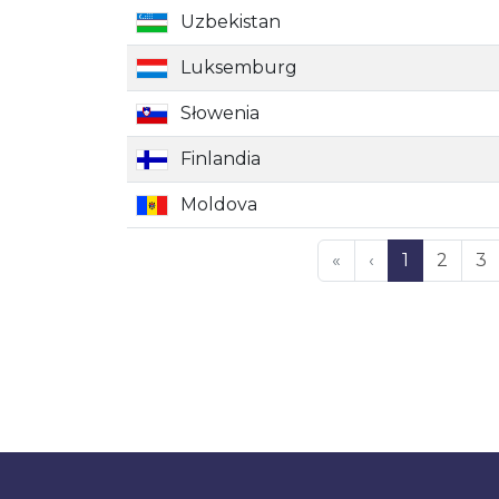
Uzbekistan
Luksemburg
Słowenia
Finlandia
Moldova
«
‹
1
2
3