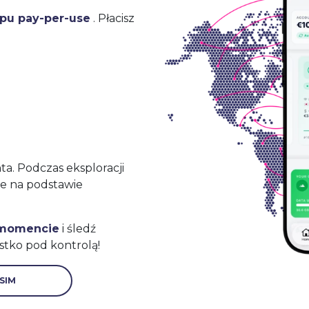
ypu pay-per-use
. Płacisz
a. Podczas eksploracji
ne na podstawie
 momencie
i śledź
stko pod kontrolą!
SIM