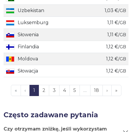
Uzbekistan
1,03 €
/GB
Luksemburg
1,11 €
/GB
Słowenia
1,11 €
/GB
Finlandia
1,12 €
/GB
Moldova
1,12 €
/GB
Słowacja
1,12 €
/GB
«
‹
1
2
3
4
5
…
18
›
»
Często zadawane pytania
Czy otrzymam zniżkę, jeśli wykorzystam