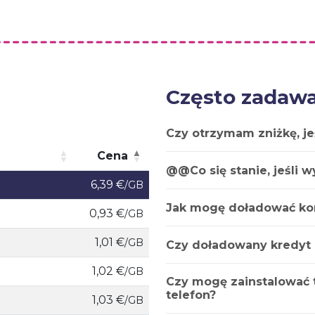
Często zadawa
Czy otrzymam zniżkę, je
Cena
@@Co się stanie, jeśli 
Cena
6,39 €
/GB
Jak mogę doładować ko
0,93 €
/GB
1,01 €
/GB
Czy doładowany kredyt
1,02 €
/GB
Czy mogę zainstalować t
telefon?
1,03 €
/GB