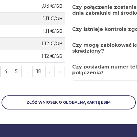
1,03 €
/GB
Czy połączenie zostanie
dnia zabraknie mi środ
1,11 €
/GB
Czy istnieje kontrola z
1,11 €
/GB
1,12 €
/GB
Czy mogę zablokować kar
skradziony?
1,12 €
/GB
Czy posiadam numer te
4
5
…
18
›
»
połączenia?
ZŁÓŻ WNIOSEK O GLOBALNĄ KARTĘ ESIM