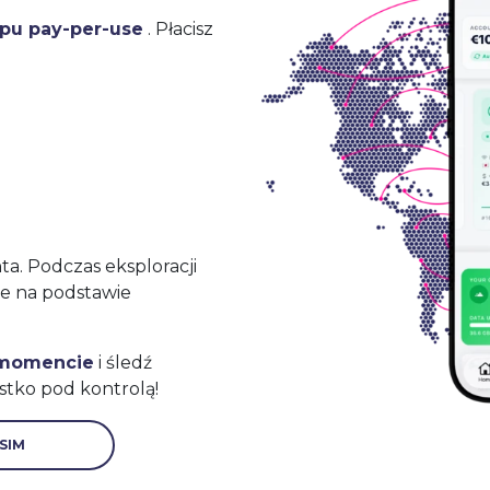
ypu pay-per-use
. Płacisz
a. Podczas eksploracji
ne na podstawie
 momencie
i śledź
stko pod kontrolą!
SIM