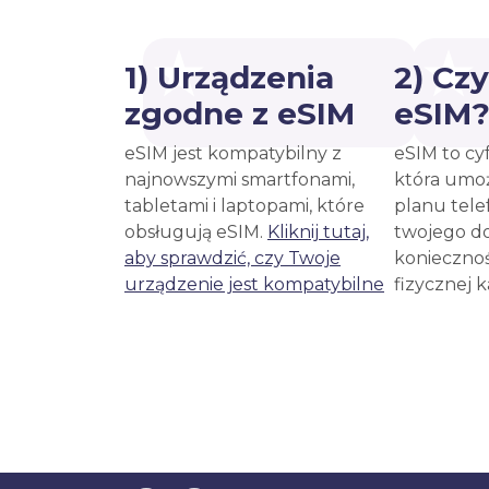
1) Urządzenia
2) Cz
zgodne z eSIM
eSIM
eSIM jest kompatybilny z
eSIM to cy
najnowszymi smartfonami,
która umoż
tabletami i laptopami, które
planu tele
obsługują eSIM.
Kliknij tutaj,
twojego d
aby sprawdzić, czy Twoje
koniecznoś
urządzenie jest kompatybilne
fizycznej 