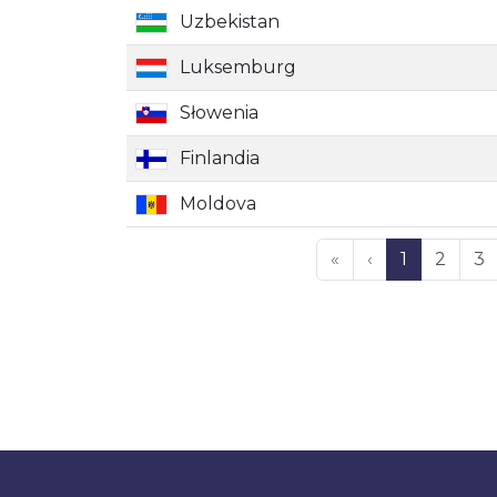
Uzbekistan
Luksemburg
Słowenia
Finlandia
Moldova
«
‹
1
2
3