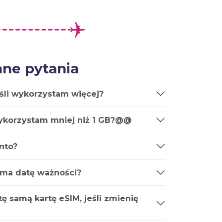
ne pytania
śli wykorzystam więcej?
wykorzystam mniej niż 1 GB?@@
nto?
 ma datę ważności?
ę samą kartę eSIM, jeśli zmienię