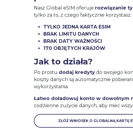
Nasz Global eSIM oferuje
rozwiązanie t
tylko za to, z czego faktycznie korzystasz.
TYLKO JEDNA KARTA ESIM
BRAK LIMITU DANYCH
BRAK DATY WAŻNOŚCI
170 OBJĘTYCH KRAJÓW
Jak to działa?
Po prostu
dodaj kredyty
do swojego kont
koszty danych są automatycznie pobiera
wykorzystania.
Łatwo doładowuj konto w dowolnym
codzienne zużycie danych, aby mieć wszy
ZŁÓŻ WNIOSEK O GLOBALNĄ KARTĘ E