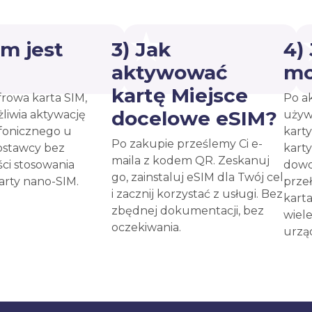
ym jest
3) Jak
4)
?
aktywować
mo
kartę Miejsce
frowa karta SIM,
Po a
docelowe eSIM?
liwia aktywację
używ
fonicznego u
kart
Po zakupie prześlemy Ci e-
ostawcy bez
kart
maila z kodem QR. Zeskanuj
ci stosowania
dow
go, zainstaluj eSIM dla Twój cel
karty nano-SIM.
prze
i zacznij korzystać z usługi. Bez
kart
zbędnej dokumentacji, bez
wiel
oczekiwania.
urzą