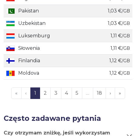
Pakistan
1,03 €
/GB
Uzbekistan
1,03 €
/GB
Luksemburg
1,11 €
/GB
Słowenia
1,11 €
/GB
Finlandia
1,12 €
/GB
Moldova
1,12 €
/GB
«
‹
1
2
3
4
5
…
18
›
»
Często zadawane pytania
Czy otrzymam zniżkę, jeśli wykorzystam