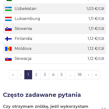
Uzbekistan
1,03 €
/GB
Luksemburg
1,11 €
/GB
Słowenia
1,11 €
/GB
Finlandia
1,12 €
/GB
Moldova
1,12 €
/GB
Słowacja
1,12 €
/GB
«
‹
1
2
3
4
5
…
18
›
»
Często zadawane pytania
Czy otrzymam zniżkę, jeśli wykorzystam