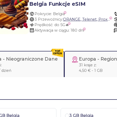
Belgia Funkcje eSIM
Pokrycie:
 Belgia
3 Przewoźnicy:
ORANGE, Telenet, Proximus
Prędkość:
 do 5G🔥
Aktywacja w ciągu:
 180 dni
a -
Nieograniczone Dane
Europa
- Region
:
31 kraje z:
/ dzień
4,50 € - 1 GB
GB Belgia
3 GB Belgia