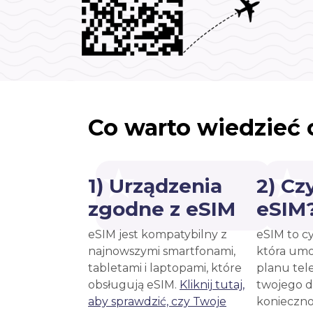
Co warto wiedzieć 
1) Urządzenia
2) Cz
zgodne z eSIM
eSIM
eSIM jest kompatybilny z
eSIM to c
najnowszymi smartfonami,
która umo
tabletami i laptopami, które
planu tel
obsługują eSIM.
Kliknij tutaj,
twojego d
aby sprawdzić, czy Twoje
konieczno