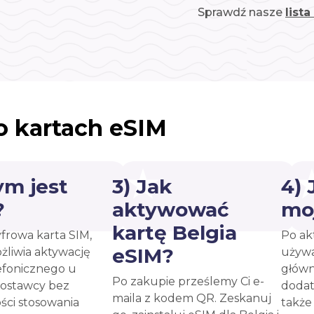
Sprawdź nasze
list
o kartach eSIM
ym jest
3) Jak
4)
?
aktywować
mo
kartę Belgia
yfrowa karta SIM,
Po ak
eSIM?
żliwia aktywację
używa
efonicznego u
główn
Po zakupie prześlemy Ci e-
ostawcy bez
dodat
maila z kodem QR. Zeskanuj
ści stosowania
takż