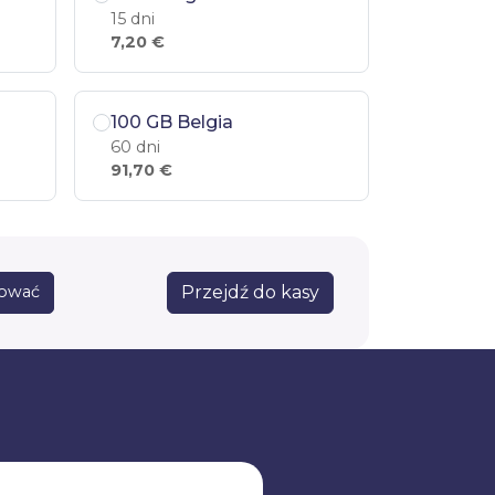
15 dni
7,20 €
100 GB Belgia
60 dni
91,70 €
Przejdź do kasy
sować