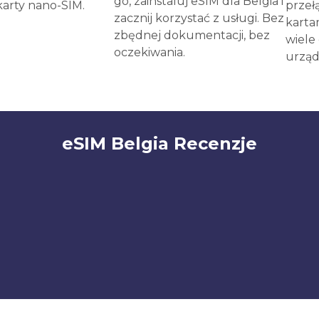
go, zainstaluj eSIM dla Belgia i
karty nano-SIM.
przeł
zacznij korzystać z usługi. Bez
karta
zbędnej dokumentacji, bez
wiele
oczekiwania.
urząd
eSIM Belgia Recenzje