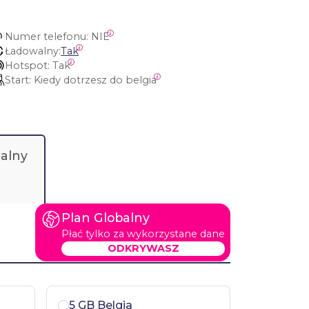
Numer telefonu:
 NIE
Ładowalny:
Tak
Hotspot:
 Tak
Start:
 Kiedy dotrzesz do belgia
alny
Plan Globalny
Płać tylko za wykorzystane dane
ODKRYWASZ
5 GB Belgia