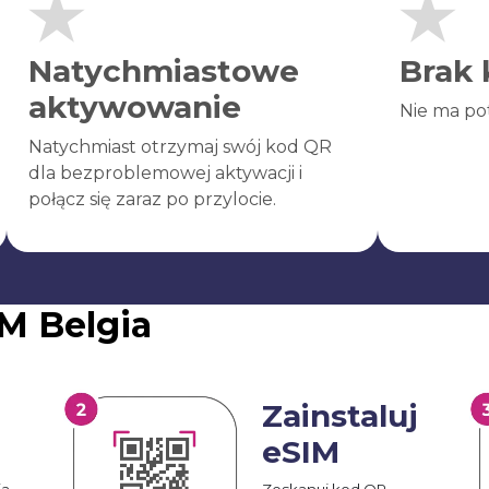
Natychmiastowe
Brak 
aktywowanie
Nie ma po
Natychmiast otrzymaj swój kod QR
dla bezproblemowej aktywacji i
połącz się zaraz po przylocie.
M Belgia
Zainstaluj
eSIM
ia
Zeskanuj kod QR