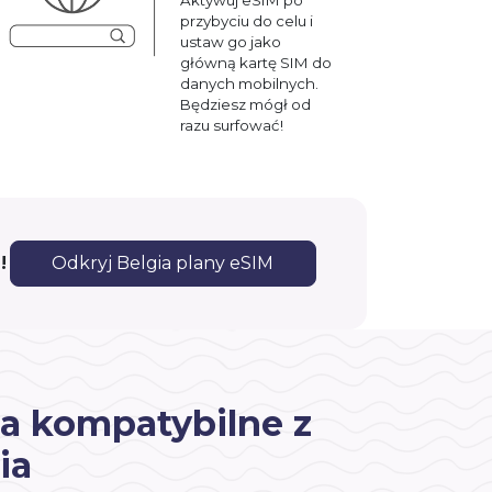
przybyciu do celu i
ustaw go jako
główną kartę SIM do
danych mobilnych.
Będziesz mógł od
razu surfować!
!
Odkryj Belgia plany eSIM
a kompatybilne z
ia