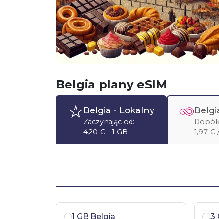
Belgia plany eSIM
Belgia
- Lokalny
Belgi
Zaczynając od:
Dopóki
4,20 € - 1 GB
1,97 € 
1 GB Belgia
3 