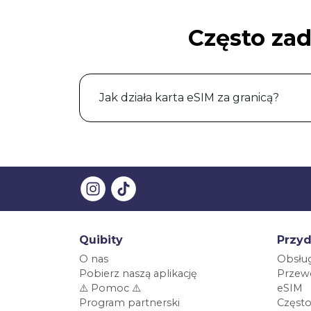
Często za
Jak działa karta eSIM za granicą?
Quibity
Przyd
O nas
Obsług
Pobierz naszą aplikację
Przewo
⚠️ Pomoc ⚠️
eSIM
Program partnerski
Często