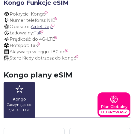
Kongo Funkcje eSIM
Pokrycie:
 Kongo
Numer telefonu:
 NIE
Operator:
Airtel Rep
Ładowalny:
Tak
Prędkość:
 do 4G-LTE
Hotspot:
 Tak
Aktywacja w ciągu:
 180 dni
Start:
 Kiedy dotrzesz do kongo
Kongo plany eSIM
Kongo
Zaczynając od:
Plan Globalny
7,30 € - 1 GB
ODKRYWASZ