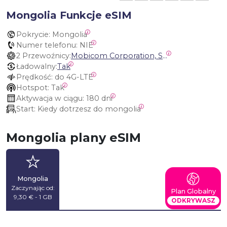
Mongolia Funkcje eSIM
Pokrycie:
 Mongolia
Numer telefonu:
 NIE
2 Przewoźnicy:
Mobicom Corporation, Skytel Mongolia
Ładowalny:
Tak
Prędkość:
 do 4G-LTE
Hotspot:
 Tak
Aktywacja w ciągu:
 180 dni
Start:
 Kiedy dotrzesz do mongolia
Mongolia plany eSIM
Mongolia
Zaczynając od:
Plan Globalny
9,30 € - 1 GB
ODKRYWASZ