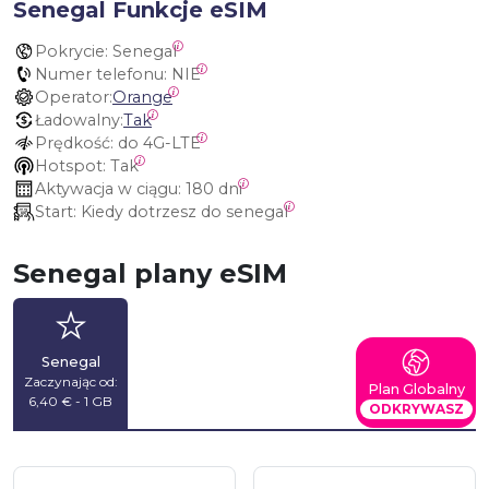
Senegal Funkcje eSIM
Pokrycie:
 Senegal
Numer telefonu:
 NIE
Operator:
Orange
Ładowalny:
Tak
Prędkość:
 do 4G-LTE
Hotspot:
 Tak
Aktywacja w ciągu:
 180 dni
Start:
 Kiedy dotrzesz do senegal
Senegal plany eSIM
Senegal
Zaczynając od:
Plan Globalny
6,40 € - 1 GB
ODKRYWASZ