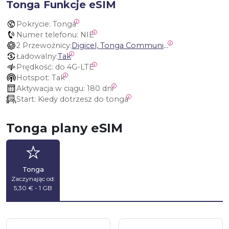
Tonga Funkcje eSIM
Pokrycie:
 Tonga
Numer telefonu:
 NIE
2 Przewoźnicy:
Digicel, Tonga Communications Corporation
Ładowalny:
Tak
Prędkość:
 do 4G-LTE
Hotspot:
 Tak
Aktywacja w ciągu:
 180 dni
Start:
 Kiedy dotrzesz do tonga
Tonga plany eSIM
Tonga
Zaczynając od:
5,30 € - 1 GB