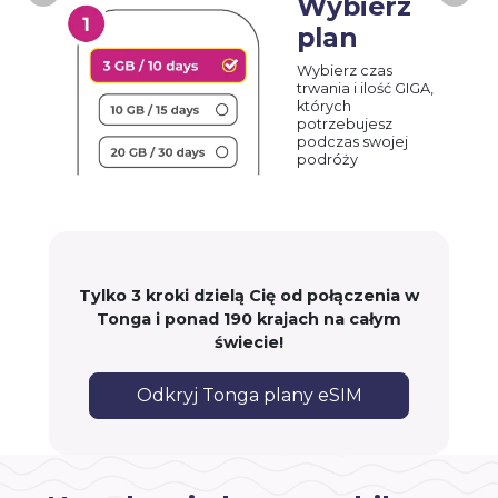
Wybierz
plan
Wybierz czas
trwania i ilość GIGA,
których
potrzebujesz
podczas swojej
podróży
Tylko 3 kroki dzielą Cię od połączenia w
Tonga i ponad 190 krajach na całym
świecie!
Odkryj Tonga plany eSIM