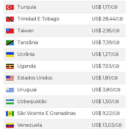
Turquia
US$ 1,17
/GB
Trinidad E Tobago
US$ 28,44
/GB
Taiwan
US$ 2,95
/GB
Tanzânia
US$ 7,39
/GB
Ucrânia
US$ 1,27
/GB
Uganda
US$ 7,53
/GB
Estados Unidos
US$ 1,81
/GB
Uruguai
US$ 3,80
/GB
Uzbequistão
US$ 1,30
/GB
São Vicente E Granadinas
US$ 9,22
/GB
Venezuela
US$ 13,03
/GB