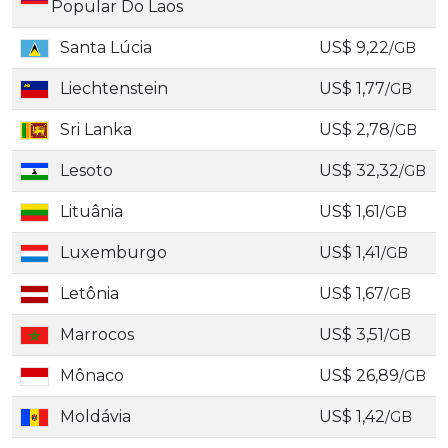
Popular Do Laos
Santa Lúcia
US$ 9,22
/GB
Liechtenstein
US$ 1,77
/GB
Sri Lanka
US$ 2,78
/GB
Lesoto
US$ 32,32
/GB
Lituânia
US$ 1,61
/GB
Luxemburgo
US$ 1,41
/GB
Letônia
US$ 1,67
/GB
Marrocos
US$ 3,51
/GB
Mônaco
US$ 26,89
/GB
Moldávia
US$ 1,42
/GB