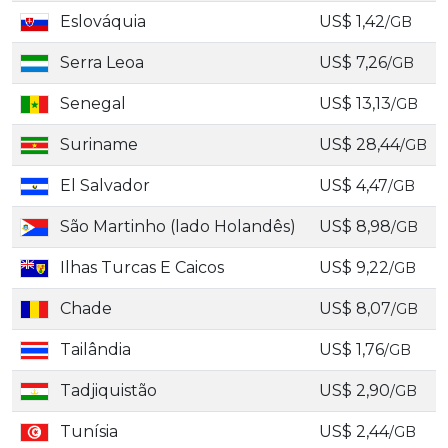
Eslováquia
US$ 1,42
/GB
Serra Leoa
US$ 7,26
/GB
Senegal
US$ 13,13
/GB
Suriname
US$ 28,44
/GB
El Salvador
US$ 4,47
/GB
São Martinho (lado Holandês)
US$ 8,98
/GB
Ilhas Turcas E Caicos
US$ 9,22
/GB
Chade
US$ 8,07
/GB
Tailândia
US$ 1,76
/GB
Tadjiquistão
US$ 2,90
/GB
Tunísia
US$ 2,44
/GB