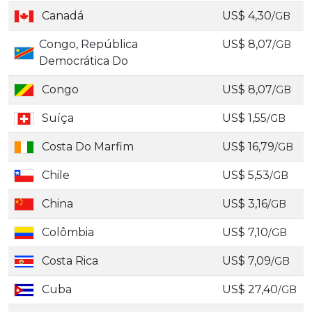
Canadá
US$ 4,30
/GB
Congo, República
US$ 8,07
/GB
Democrática Do
Congo
US$ 8,07
/GB
Suíça
US$ 1,55
/GB
Costa Do Marfim
US$ 16,79
/GB
Chile
US$ 5,53
/GB
China
US$ 3,16
/GB
Colômbia
US$ 7,10
/GB
Costa Rica
US$ 7,09
/GB
Cuba
US$ 27,40
/GB