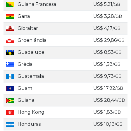
Guiana Francesa
US$ 5,21
/GB
Gana
US$ 3,28
/GB
Gibraltar
US$ 4,17
/GB
Groenlândia
US$ 29,86
/GB
Guadalupe
US$ 8,53
/GB
Grécia
US$ 1,58
/GB
Guatemala
US$ 9,73
/GB
Guam
US$ 17,92
/GB
Guiana
US$ 28,44
/GB
Hong Kong
US$ 1,83
/GB
Honduras
US$ 10,13
/GB