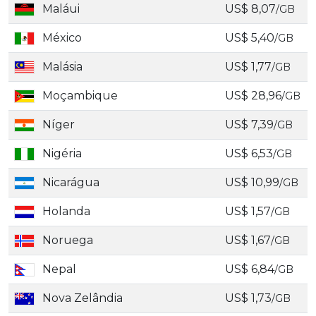
Maláui
US$ 8,07
/GB
México
US$ 5,40
/GB
Malásia
US$ 1,77
/GB
Moçambique
US$ 28,96
/GB
Níger
US$ 7,39
/GB
Nigéria
US$ 6,53
/GB
Nicarágua
US$ 10,99
/GB
Holanda
US$ 1,57
/GB
Noruega
US$ 1,67
/GB
Nepal
US$ 6,84
/GB
Nova Zelândia
US$ 1,73
/GB