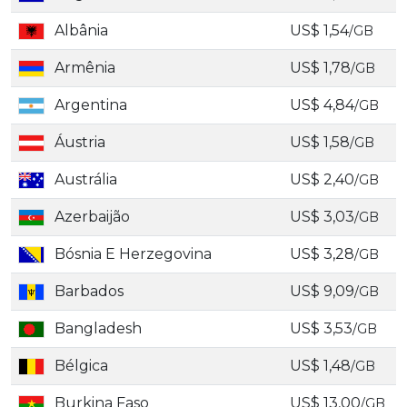
Albânia
US$ 1,54
/GB
Armênia
US$ 1,78
/GB
Argentina
US$ 4,84
/GB
Áustria
US$ 1,58
/GB
Austrália
US$ 2,40
/GB
Azerbaijão
US$ 3,03
/GB
Bósnia E Herzegovina
US$ 3,28
/GB
Barbados
US$ 9,09
/GB
Bangladesh
US$ 3,53
/GB
Bélgica
US$ 1,48
/GB
Burkina Faso
US$ 13,00
/GB