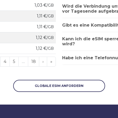
1,03 €
/GB
Wird die Verbindung u
vor Tagesende aufgebra
1,11 €
/GB
Gibt es eine Kompatibili
1,11 €
/GB
1,12 €
/GB
Kann ich die eSIM sper
wird?
1,12 €
/GB
Habe ich eine Telefonn
4
5
…
18
›
»
GLOBALE ESIM ANFORDERN