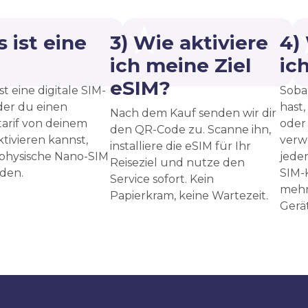
 ist eine
3) Wie aktiviere
4)
?
ich meine Ziel
ic
eSIM?
st eine digitale SIM-
Sobal
 der du einen
hast,
Nach dem Kauf senden wir dir
arif von deinem
oder
den QR-Code zu. Scanne ihn,
ktivieren kannst,
verw
installiere die eSIM für Ihr
 physische Nano-SIM
jede
Reiseziel und nutze den
den.
SIM-
Service sofort. Kein
mehr
Papierkram, keine Wartezeit.
Gerät