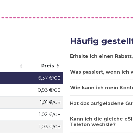
Häufig gestell
Erhalte ich einen Rabat
Preis
Was passiert, wenn ich 
Preis
6,37 €
/GB
Wie kann ich mein Kont
0,93 €
/GB
1,01 €
/GB
Hat das aufgeladene Gu
1,02 €
/GB
Kann ich die gleiche eSI
Telefon wechsle?
1,03 €
/GB