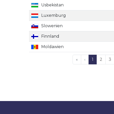
Usbekistan
Luxemburg
Slowenien
Finnland
Moldawien
«
‹
1
2
3