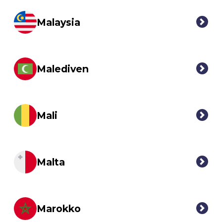
Malaysia
Malediven
Mali
Malta
Marokko