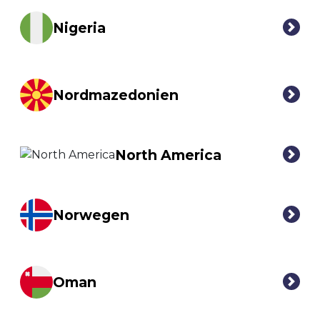
Nigeria
Nordmazedonien
North America
Norwegen
Oman