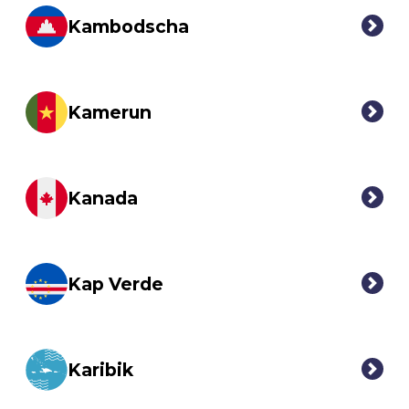
Kambodscha
Kamerun
Kanada
Kap Verde
Karibik