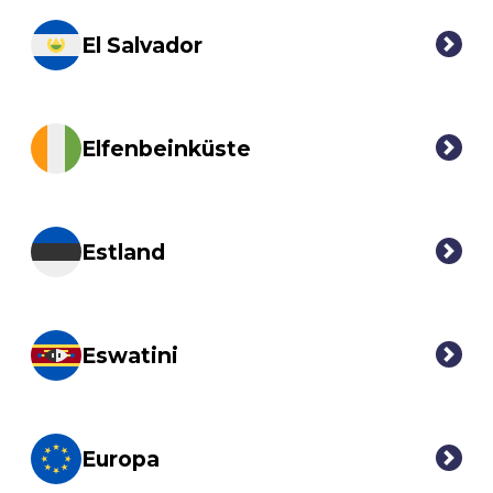
El Salvador
Elfenbeinküste
Estland
Eswatini
Europa