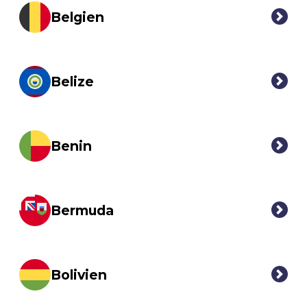
Belgien
Belize
Benin
Bermuda
Bolivien