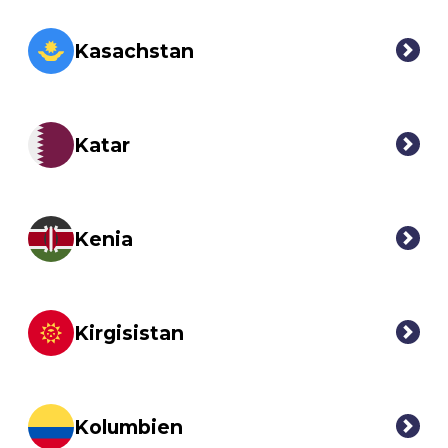
Kasachstan
Katar
Kenia
Kirgisistan
Kolumbien