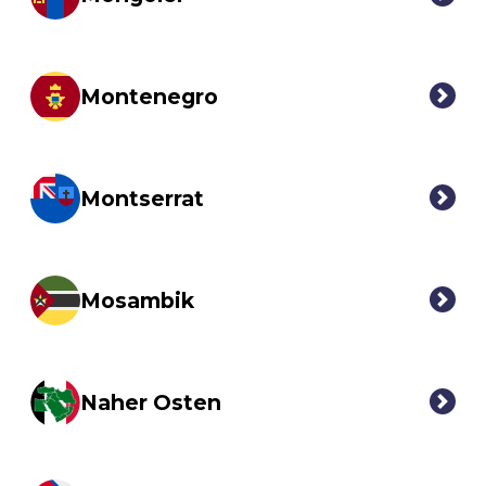
Montenegro
Montserrat
Mosambik
Naher Osten