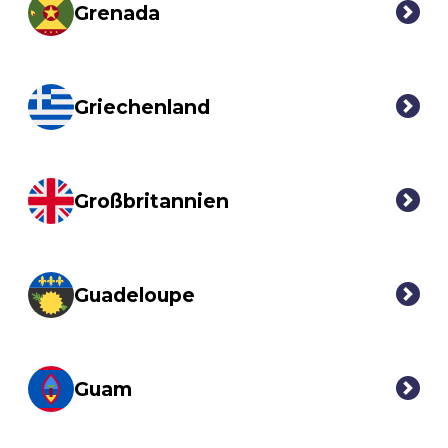
Grenada
Griechenland
Großbritannien
Guadeloupe
Guam