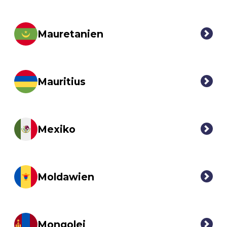
Mauretanien
Mauritius
Mexiko
Moldawien
Mongolei