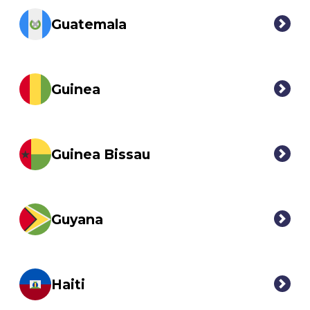
Guatemala
Guinea
Guinea Bissau
Guyana
Haiti