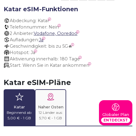
Katar eSIM-Funktionen
Abdeckung:
 Katar
Telefonnummer:
 Nein
2 Anbieter:
Vodafone, Ooredoo
Aufladungen:
Ja
Geschwindigkeit:
 bis zu 5G🔥
Hotspot:
 Ja
Aktivierung innerhalb:
 180 Tage
Start:
 Wenn Sie in Katar ankommen
Katar eSIM-Pläne
Katar
Naher Osten
Beginnend ab:
12 Länder aus:
Globaler Plan
5,00 € - 1 GB
5,70 € - 1 GB
ENTDECKST