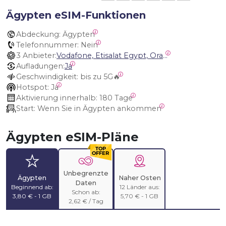
Ägypten eSIM-Funktionen
Abdeckung:
 Ägypten
Telefonnummer:
 Nein
3 Anbieter:
Vodafone, Etisalat Egypt, Orange Egypt
Aufladungen:
Ja
Geschwindigkeit:
 bis zu 5G🔥
Hotspot:
 Ja
Aktivierung innerhalb:
 180 Tage
Start:
 Wenn Sie in Ägypten ankommen
Ägypten eSIM-Pläne
Unbegrenzte
Ägypten
Naher Osten
Daten
Beginnend ab:
12 Länder aus:
Schon ab:
3,80 € - 1 GB
5,70 € - 1 GB
2,62 € / Tag